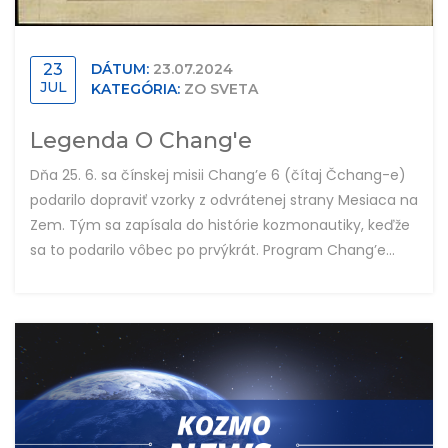
23
DÁTUM:
23.07.2024
JUL
KATEGÓRIA:
ZO SVETA
Legenda O Chang'e
Dňa 25. 6. sa čínskej misii Chang’e 6 (čítaj Čchang-e)
podarilo dopraviť vzorky z odvrátenej strany Mesiaca na
Zem. Tým sa zapísala do histórie kozmonautiky, keďže
sa to podarilo vôbec po prvýkrát. Program Chang’e...