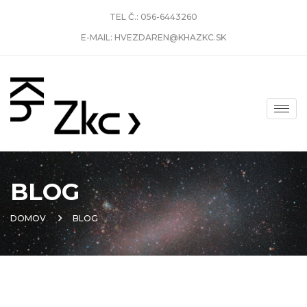
TEL Č.:
056-6443260
E-MAIL:
HVEZDAREN@KHAZKC.SK
BLOG
DOMOV
BLOG