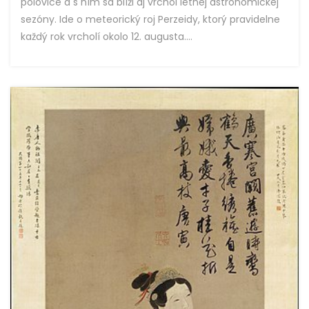
polovice a s ním sa blíži aj vrchol letnej astronomickej
sezóny. Ide o meteorický roj Perzeidy, ktorý pravidelne
každý rok vrcholí okolo 12. augusta....