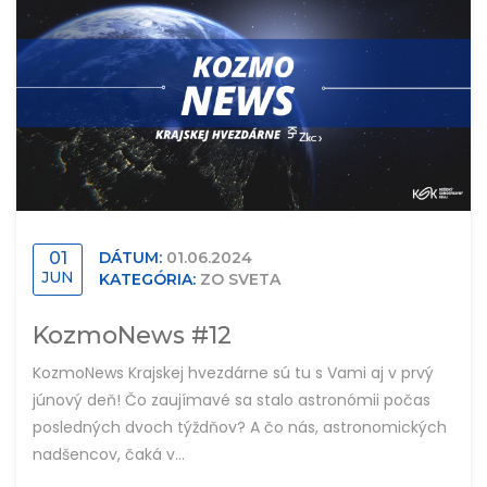
01
DÁTUM:
01.06.2024
JUN
KATEGÓRIA:
ZO SVETA
KozmoNews #12
KozmoNews Krajskej hvezdárne sú tu s Vami aj v prvý
júnový deň! Čo zaujímavé sa stalo astronómii počas
posledných dvoch týždňov? A čo nás, astronomických
nadšencov, čaká v...