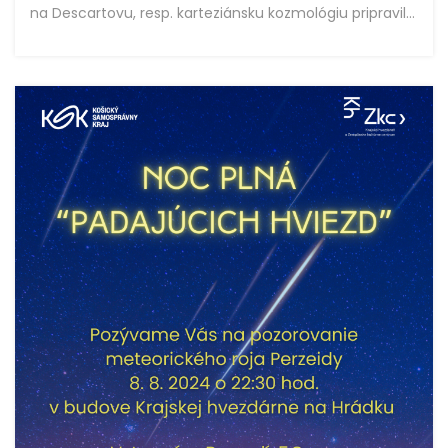
na Descartovu, resp. karteziánsku kozmológiu pripravil...