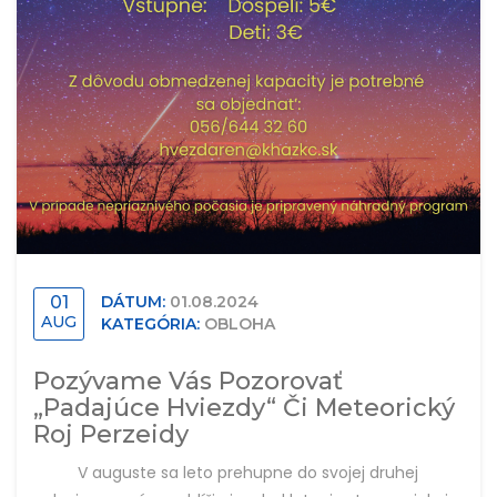
01
DÁTUM:
01.08.2024
AUG
KATEGÓRIA:
OBLOHA
Pozývame Vás Pozorovať
„Padajúce Hviezdy“ Či Meteorický
Roj Perzeidy
V auguste sa leto prehupne do svojej druhej