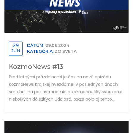
29
DÁTUM:
29.06.2024
JUN
KATEGÓRIA:
ZO SVETA
KozmoNews #13
Pred letnými prázdninami je čas na novú epizódu
KozmoNews Krajskej hvezdárne. V posledných dňoch
sme boli na poli astronómie a kozmonautiky svedkami
niekoľkých dôležitých udalostí, takže bolo aj tento...