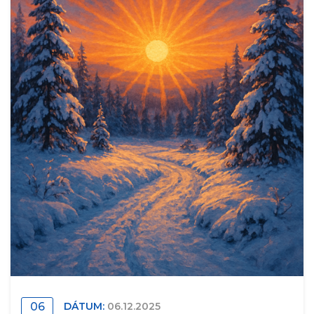
06
DÁTUM:
06.12.2025