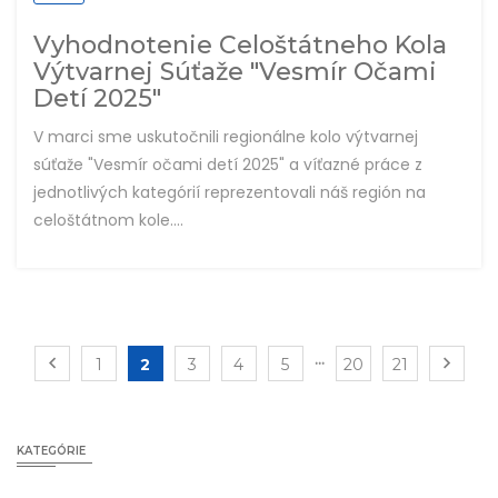
Vyhodnotenie Celoštátneho Kola
Výtvarnej Súťaže "Vesmír Očami
Detí 2025"
V marci sme uskutočnili regionálne kolo výtvarnej
súťaže "Vesmír očami detí 2025" a víťazné práce z
jednotlivých kategórií reprezentovali náš región na
celoštátnom kole....
...
1
2
3
4
5
20
21
KATEGÓRIE