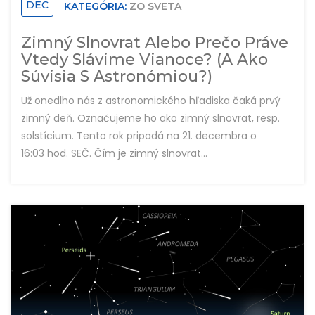
DEC
KATEGÓRIA:
ZO SVETA
Zimný Slnovrat Alebo Prečo Práve
Vtedy Slávime Vianoce? (A Ako
Súvisia S Astronómiou?)
Už onedlho nás z astronomického hľadiska čaká prvý
zimný deň. Označujeme ho ako zimný slnovrat, resp.
solstícium. Tento rok pripadá na 21. decembra o
16:03 hod. SEČ. Čím je zimný slnovrat...