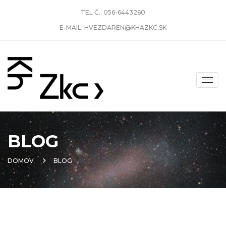
TEL Č.:
056-6443260
E-MAIL:
HVEZDAREN@KHAZKC.SK
BLOG
DOMOV
BLOG