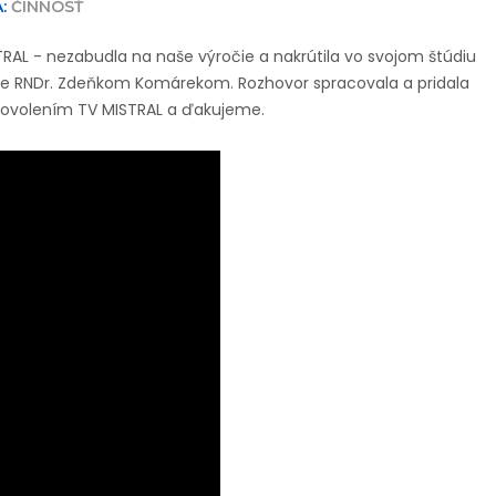
:
ČINNOSŤ
TRAL - nezabudla na naše výročie a nakrútila vo svojom štúdiu
e RNDr. Zdeňkom Komárekom. Rozhovor spracovala a pridala
 povolením TV MISTRAL a ďakujeme.