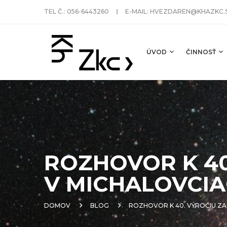
TEL Č.:
056-6443260
E-MAIL:
HVEZDAREN@KHAZKC.
ÚVOD
ČINNOSŤ
ROZHOVOR K 40
V MICHALOVCI
DOMOV
BLOG
ROZHOVOR K 40. VÝROČIU Z