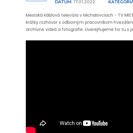
DÁTUM:
17.01.2022
KATEGÓRIA
Mestská káblová televízia v Michalovciach - TV MIS
krátky rozhovor s odborným pracovníkom hvezdárn
archívne videá a fotografie. Uverejňujeme ho tu s