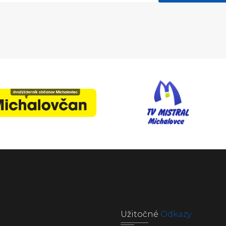
Užitočné
Odkazy