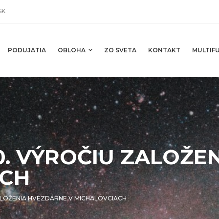
SK
PODUJATIA
OBLOHA
ZO SVETA
KONTAKT
MULTIFU
. VÝROČIU ZALOŽE
ACH
ALOŽENIA HVEZDÁRNE V MICHALOVCIACH