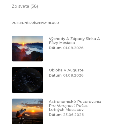
Zo sveta
(38)
POSLEDNÉ PRÍSPEVKY BLOGU
Východy A Západy Slnka A
Fázy Mesiaca
Dátum:
01.08.2026
Obloha V Auguste
Dátum:
01.08.2026
Astronomické Pozorovania
Pre Verejnosť Počas
Letných Mesiacov
Dátum:
23.06.2026