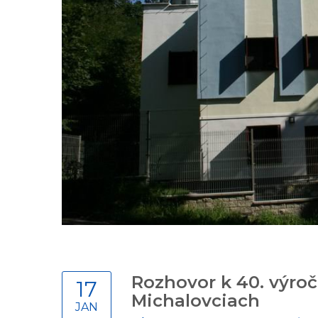
Rozhovor k 40. výroč
17
Michalovciach
JAN