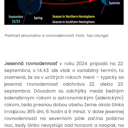
Prehľad slnovratov a rovnodenností. Foto: Tauʻolunga
Jesenná rovnodennosť
v roku 2024 pripadá na 22.
septembra, o 14:43. Ide však o variabilný termín, to
znamená, že sa v určitých rokoch mení – typicky sa
jesenná rovnodennosť odohráva 22. alebo 23.
septembra. Dôvodom sú odchýlky medzi bežným
kalendárnym rokom a astronomickým (siderickým)
rokom, teda presnou dobou obehu Zeme okolo Slnka
trvajúcou 365 dní, 6 hodín a 9 minút. V dobe jesennej
rovnodennosti na severnom póle začína polárna
noc, kedy Slnko nevystúpi nad horizont a naopak, na