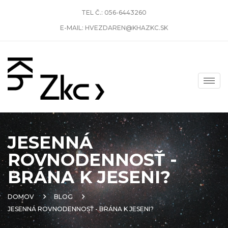
TEL Č.:
056-6443260
E-MAIL:
HVEZDAREN@KHAZKC.SK
JESENNÁ
ROVNODENNOSŤ -
BRÁNA K JESENI?
DOMOV
BLOG
JESENNÁ ROVNODENNOSŤ - BRÁNA K JESENI?