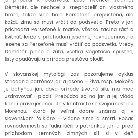
Démétér, ale nechcel si znepriateliť ani vlastného
brata, takže síce bola Persefoné prepustená, ale
každú zimu sa musí vrátiť do podsvetia. Preto v jari
prichádza Persefoné k matke, všetko začína rásť a
kvitnúť, lenže s príchodom jesennej rovnodennosti a
jesene sa Persefoné musí vrátiť do podsvetia. Vtedy
Démétér plače a zúfa, všetka vegetácia spustne,
listy opadávajú a príroda prestáva plodiť.
V slovanskej mytológii zas pozorujeme cyklus
striedania patrónov jari a jesene – Živa, resp. Mokoša
je bohyňou jari, dáva prírode životnú silu, má moc
uzdravovať i plodiť. Prebúdza sa na jar a jej vláda
končí práve jeseňou. Je v kontraste so svojou sestrou
Morenou, ktorá je veľmi dobre známa aj v
slovenskom folklóre – vládne zime a smrti. Počas
rovnodennosti sa ľudia lúčili s patrónkou jari a pred
príchodom temných zimných síl si v deň