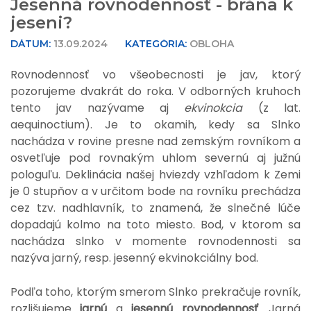
Jesenná rovnodennosť - brána k
jeseni?
DÁTUM:
13.09.2024
KATEGÓRIA:
OBLOHA
Rovnodennosť vo všeobecnosti je jav, ktorý
pozorujeme dvakrát do roka. V odborných kruhoch
tento jav nazývame aj
ekvinokcia
(z lat.
aequinoctium). Je to okamih, kedy sa Slnko
nachádza v rovine presne nad zemským rovníkom a
osvetľuje pod rovnakým uhlom severnú aj južnú
pologuľu. Deklinácia našej hviezdy vzhľadom k Zemi
je 0 stupňov a v určitom bode na rovníku prechádza
cez tzv. nadhlavník, to znamená, že slnečné lúče
dopadajú kolmo na toto miesto. Bod, v ktorom sa
nachádza slnko v momente rovnodennosti sa
nazýva jarný, resp. jesenný ekvinokciálny bod.
Podľa toho, ktorým smerom Slnko prekračuje rovník,
rozlišujeme
jarnú
a
jesennú rovnodennosť
. Jarná