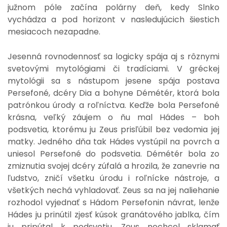
južnom póle začína polárny deň, kedy Slnko
vychádza a pod horizont v nasledujúcich šiestich
mesiacoch nezapadne.
Jesenná rovnodennosť sa logicky spája aj s rôznymi
svetovými mytológiami či tradíciami. V gréckej
mytológii sa s nástupom jesene spája postava
Persefoné, dcéry Dia a bohyne Démétér, ktorá bola
patrónkou úrody a roľníctva. Keďže bola Persefoné
krásna, veľký záujem o ňu mal Hádes – boh
podsvetia, ktorému ju Zeus prisľúbil bez vedomia jej
matky. Jedného dňa tak Hádes vystúpil na povrch a
uniesol Persefoné do podsvetia. Démétér bola zo
zmiznutia svojej dcéry zúfalá a hrozila, že zanevrie na
ľudstvo, zničí všetku úrodu i roľnícke nástroje, a
všetkých nechá vyhladovať. Zeus sa na jej naliehanie
rozhodol vyjednať s Hádom Persefonin návrat, lenže
Hádes ju prinútil zjesť kúsok granátového jablka, čím
ju pripútal k podsvetiu. Zeus nechcel sklamať