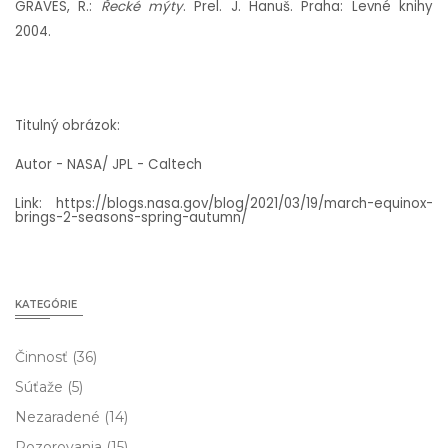
GRAVES, R.:
Řecké mýty
. Prel. J. Hanuš. Praha: Levné knihy
2004.
Titulný obrázok:
Autor - NASA/ JPL - Caltech
Link: https://blogs.nasa.gov/blog/2021/03/19/march-equinox-
brings-2-seasons-spring-autumn/
KATEGÓRIE
Činnosť
(36)
Súťaže
(5)
Nezaradené
(14)
Pozorovania
(15)