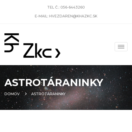
TEL Č.:
056-6443260
E-MAIL:
HVEZDAREN@KHAZKC.SK
ASTROTÁRANINKY
DOMOV
ASTROTÁRANINKY