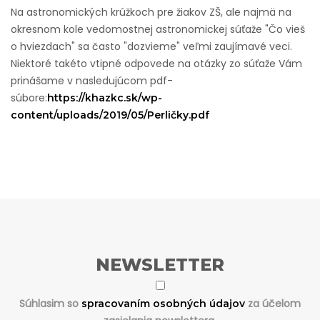
Na astronomických krúžkoch pre žiakov ZŠ, ale najmä na
okresnom kole vedomostnej astronomickej súťaže "Čo vieš
o hviezdach" sa často "dozvieme" veľmi zaujímavé veci.
Niektoré takéto vtipné odpovede na otázky zo súťaže Vám
prinášame v nasledujúcom pdf-
súbore:
https://khazkc.sk/wp-
content/uploads/2019/05/Perličky.pdf
NEWSLETTER
Súhlasim so
za účelom
spracovaním osobných údajov