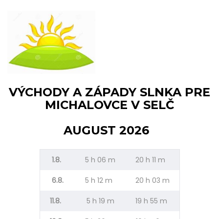
VÝCHODY A ZÁPADY SLNKA PRE
MICHALOVCE V SELČ
AUGUST 2026
1.8.
5 h 06 m
20 h 11 m
6.8.
5 h 12 m
20 h 03 m
11.8.
5 h 19 m
19 h 55 m