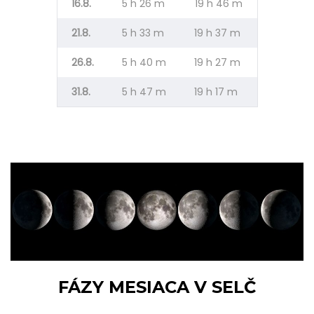
16.8.
5 h 26 m
19 h 46 m
21.8.
5 h 33 m
19 h 37 m
26.8.
5 h 40 m
19 h 27 m
31.8.
5 h 47 m
19 h 17 m
FÁZY MESIACA V SELČ