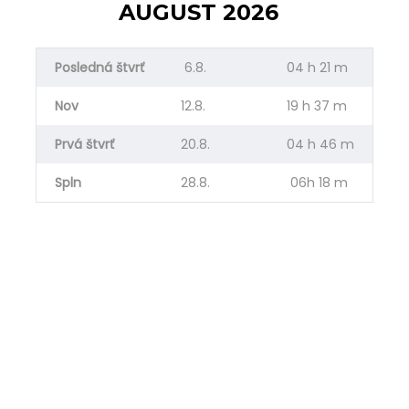
AUGUST 2026
Posledná štvrť
6.8.
04 h 21 m
Nov
12.8.
19 h 37 m
Prvá štvrť
20.8.
04 h 46 m
Spln
28.8.
06h 18 m