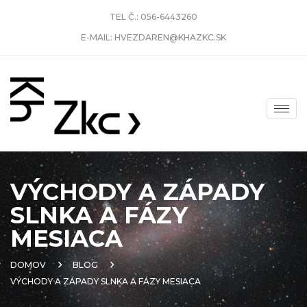
TEL Č.:
056-6443260
E-MAIL:
HVEZDAREN@KHAZKC.SK
VÝCHODY A ZÁPADY
SLNKA A FÁZY
MESIACA
DOMOV
BLOG
VÝCHODY A ZÁPADY SLNKA A FÁZY MESIACA