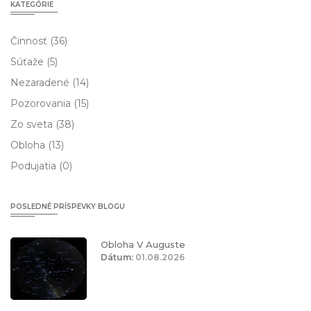
KATEGÓRIE
Činnosť
(36)
Súťaže
(5)
Nezaradené
(14)
Pozorovania
(15)
Zo sveta
(38)
Obloha
(13)
Podujatia
(0)
POSLEDNÉ PRÍSPEVKY BLOGU
Obloha V Auguste
Dátum:
01.08.2026