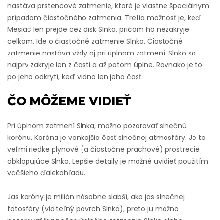
nastáva prstencové zatmenie, ktoré je vlastne špeciálnym
prípadom čiastočného zatmenia. Tretia možnosť je, keď
Mesiac len prejde cez disk Slnka, pričom ho nezakryje
celkom. Ide o čiastočné zatmenie Slnka. Čiastočné
zatmenie nastáva vždy aj pri úplnom zatmení. Slnko sa
najprv zakryje len z časti a až potom úplne. Rovnako je to
po jeho odkrytí, keď vidno len jeho časť.
ČO MÔŽEME VIDIEŤ
Pri úplnom zatmení Slnka, možno pozorovať slnečnú
korónu. Koróna je vonkajšia časť slnečnej atmosféry. Je to
veľmi riedke plynové (a čiastočne prachové) prostredie
obklopujúce Slnko. Lepšie detaily je možné uvidieť použitím
väčšieho ďalekohľadu.
Jas koróny je milión násobne slabší, ako jas slnečnej
fotosféry (viditeľný povrch Slnka), preto ju možno