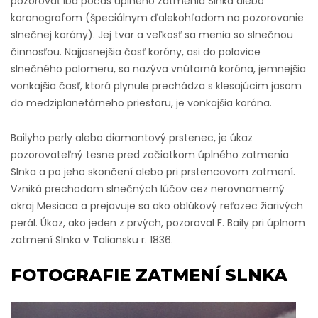
pozorovať iba počas úplného zatmenia Slnka alebo
koronografom (špeciálnym ďalekohľadom na pozorovanie
slnečnej koróny). Jej tvar a veľkosť sa menia so slnečnou
činnosťou. Najjasnejšia časť koróny, asi do polovice
slnečného polomeru, sa nazýva vnútorná koróna, jemnejšia
vonkajšia časť, ktorá plynule prechádza s klesajúcim jasom
do medziplanetárneho priestoru, je vonkajšia koróna.
Bailyho perly alebo diamantový prstenec, je úkaz
pozorovateľný tesne pred začiatkom úplného zatmenia
Slnka a po jeho skončení alebo pri prstencovom zatmení.
Vzniká prechodom slnečných lúčov cez nerovnomerný
okraj Mesiaca a prejavuje sa ako oblúkový reťazec žiarivých
perál. Úkaz, ako jeden z prvých, pozoroval F. Baily pri úplnom
zatmení Slnka v Taliansku r. 1836.
FOTOGRAFIE ZATMENÍ SLNKA