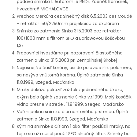
podáva snímka 1. Autorom je RNDr. Zdeněk Komárek,
Hvezdáreň MICHALOVCE
Prechod Merkúra cez Slnečný disk 6.5.2003 cez Coudé
- refraktor 150/2250mm projekciou za okulárom
Snímka zo zatmenia Slnka 31.5.2003 cez refraktor
100/1000 mm s filtrom SFO a Barlowovou šošovkou
1,3x
Pracovníci hvezdárne pri pozorovaní čiastočného
zatmenia Slnka 31.5.2003 pri Zemplínskej Širokej
Najjasnejšia časť koróny, asi do polovice sln. polomeru,
sa nazýva vnútorná koróna. Úplné zatmenie Slnka
11.8.1999, Szeged, Maďarsko
Mraky dokážu pokaziť zážitok z jedinečného úkazu,
akým bolo úplné zatmenie Slnka v.r.1999. Malý kosáčik
vidno presne v strede . 11.8.1999, Szeged, Maďarsko
Veľmi pekná snímka diamantového prstenca. Úplné
zatmenie Slnka 11.8.1999, Szeged, Maďarsko
Kým na snímke s číslom 1 ako filter poslúžili mraky, na
tejto sa už musel použiť SFO slnečný filter. Snímky boli