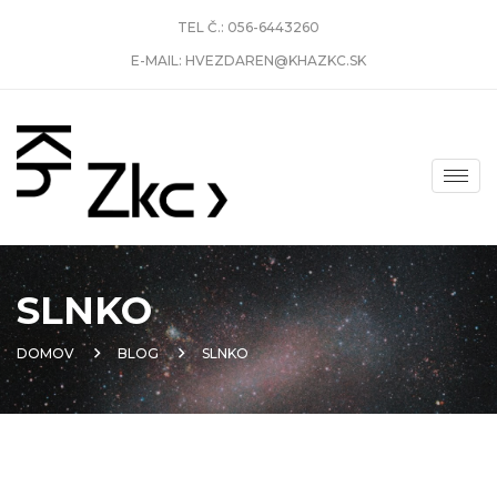
TEL Č.:
056-6443260
E-MAIL:
HVEZDAREN@KHAZKC.SK
SLNKO
DOMOV
BLOG
SLNKO