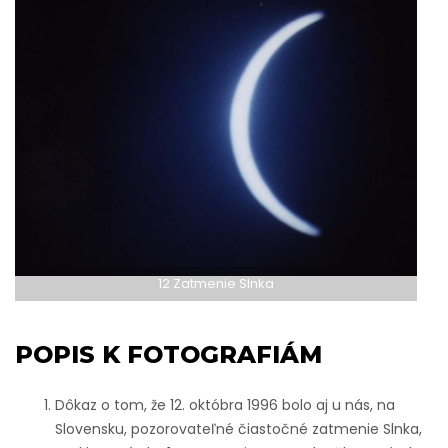
12 Zatmenie Slnka
POPIS K FOTOGRAFIÁM
Dôkaz o tom, že 12. októbra 1996 bolo aj u nás, na
Slovensku, pozorovateľné čiastočné zatmenie Slnka,