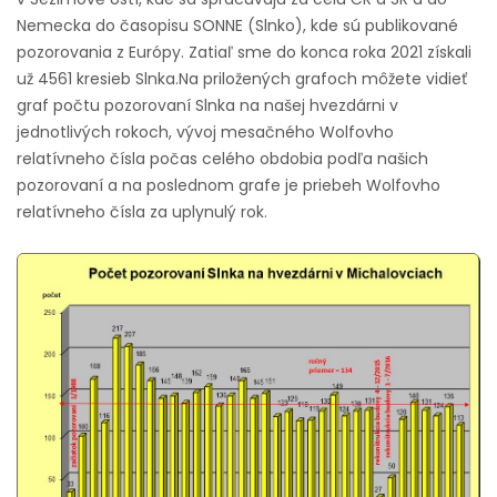
Nemecka do časopisu SONNE (Slnko), kde sú publikované
pozorovania z Európy. Zatiaľ sme do konca roka 2021 získali
už 4561 kresieb Slnka.
Na priložených grafoch môžete vidieť
graf počtu pozorovaní Slnka na našej hvezdárni v
jednotlivých rokoch, vývoj mesačného Wolfovho
relatívneho čísla počas celého obdobia podľa našich
pozorovaní a na poslednom grafe je priebeh Wolfovho
relatívneho čísla za uplynulý rok.