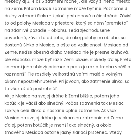
niekedy aj 3, 4 až 5 zatmení ročne), ale vždy z iného miesta
na Zemi. Pritom každé zatmenie môže byť iné. Poznáme 3
druhy zatmení Slnka - úplné, prstencové a čiastočné. Závisí
to od polohy Mesiaca v priestore, ktorý sa nám "premieta"
na zdanlivé pozadie - oblohu. Teda zjednodušene
povedané, závisí to od toho, do akej polohy na oblohe, sa
dostanú Slnko a Mesiac, a ešte od vzdialenosti Mesiaca od
Zeme. Keďže obežná dráha Mesiaca nie je presne kruhová,
ale eliptická, môže byť raz k Zemi bližšie, inokedy ďalej. Preto
sa mení jeho uhlový priemer a preto je raz o trochu väčší a
raz menší. Tie rozdiely veľkosti sú veľmi malé a voľným
okom nepostrehnuteľné. Pri javoch, ako zatmenie Slnka, sa
to však už dá postrehnúť.
Ak je Mesiac na svojej dráhe k Zemi bližšie, potom jeho
kotúčik je väčší ako slnečný. Počas zatmenia tak Mesiac
zakryje celé Slnko a nastane úplné zatmenie. Ak však
Mesiac na svojej dráhe je v okamihu zatmenia od Zeme
ďalej, potom kotúčik je menší ako slnečný, a okolo
tmavého Mesiaca ostane jasný žiariaci prstenec. Vtedy