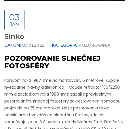
03
JAN
Slnko
DÁTUM:
03.01.2022
KATEGÓRIA:
POZOROVANIA
POZOROVANIE SLNEČNEJ
FOTOSFÉRY
Koncom roka 1987 sme namontovali v 5 metrovej kupole
hvezdárne hlavný ďalekohľad - Coudé refraktor 150/2250
mm a začiatkom roka 1988 sme začali s pravidelným
pozorovaním slnečnej fotosféry zakresľovaním pomocou
projekcie na 25 cm protokol. Naše pozorovania Slnka
odosielame Hvezdárni a planetáriu Prešov, kde sa
spracúvajú za celé Slovensko, do Hvězdárny Františka Pešty
v Sezimově Ustí, kde sa spracúvajú za celú ČR a SR a do