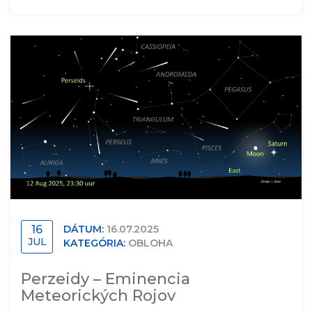
16
DÁTUM:
16.07.2025
JUL
KATEGÓRIA:
OBLOHA
Perzeidy – Eminencia
Meteorických Rojov