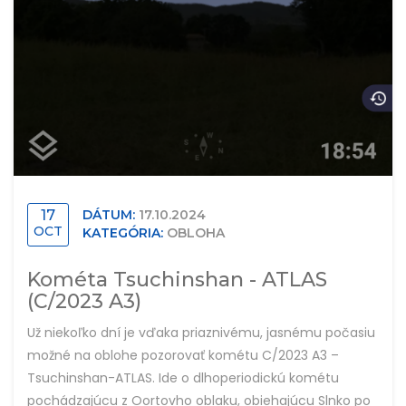
17
DÁTUM:
17.10.2024
OCT
KATEGÓRIA:
OBLOHA
Kométa Tsuchinshan - ATLAS
(C/2023 A3)
Už niekoľko dní je vďaka priaznivému, jasnému počasiu
možné na oblohe pozorovať kométu C/2023 A3 –
Tsuchinshan-ATLAS. Ide o dlhoperiodickú kométu
pochádzajúcu z Oortovho oblaku, obiehajúcu Slnko po