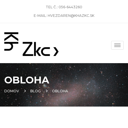
TEL Č.:
056-6443260
E-MAIL:
HVEZDAREN@KHAZKC.SK
OBLOHA
DOMOV
BLOG
OBLOHA