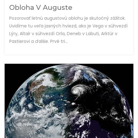
Obloha V Auguste
Pozorovať letnú augustovú oblohu je skutočný zážitok.
Uvidíme tu veľa jasných hviezd, ako je Vega v súhvezdí
Lýry, Altair v súhvezdí Orla, Deneb v Labuti, Arktúr v
Pastierovi a ďalšie. Prvé tri...