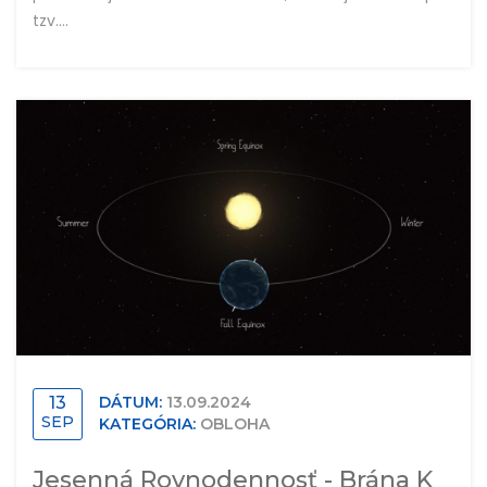
tzv....
13
DÁTUM:
13.09.2024
SEP
KATEGÓRIA:
OBLOHA
Jesenná Rovnodennosť - Brána K