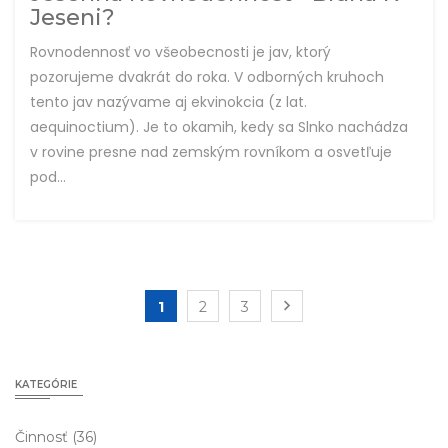
Jeseni?
Rovnodennosť vo všeobecnosti je jav, ktorý
pozorujeme dvakrát do roka. V odborných kruhoch
tento jav nazývame aj ekvinokcia (z lat.
aequinoctium). Je to okamih, kedy sa Slnko nachádza
v rovine presne nad zemským rovníkom a osvetľuje
pod...
1
2
3
KATEGÓRIE
Činnosť
(36)