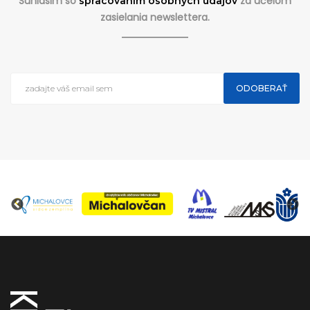
Súhlasim so
za účelom
spracovaním osobných údajov
zasielania newslettera.
ODOBERAŤ