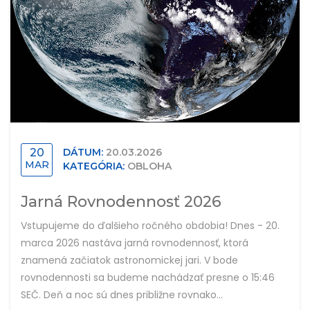
20
DÁTUM:
20.03.2026
MAR
KATEGÓRIA:
OBLOHA
Jarná Rovnodennosť 2026
Vstupujeme do ďalšieho ročného obdobia! Dnes - 20.
marca 2026 nastáva jarná rovnodennosť, ktorá
znamená začiatok astronomickej jari. V bode
rovnodennosti sa budeme nachádzať presne o 15:46
SEČ. Deň a noc sú dnes približne rovnako...