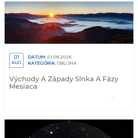
01
DÁTUM:
01.08.2026
AUG
KATEGÓRIA:
OBLOHA
Východy A Západy Slnka A Fázy
Mesiaca
...