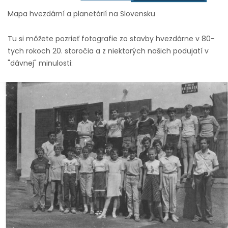
Mapa hvezdární a planetárií na Slovensku
Tu si môžete pozrieť fotografie zo stavby hvezdárne v 80-
tych rokoch 20. storočia a z niektorých našich podujatí v
"dávnej" minulosti: