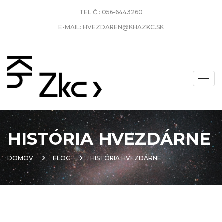
TEL Č.:
056-6443260
E-MAIL:
HVEZDAREN@KHAZKC.SK
HISTÓRIA HVEZDÁRNE
DOMOV
BLOG
HISTÓRIA HVEZDÁRNE