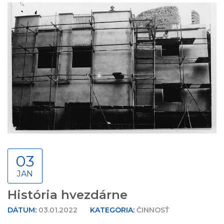
03
JAN
História hvezdárne
DÁTUM:
03.01.2022
KATEGÓRIA:
ČINNOSŤ