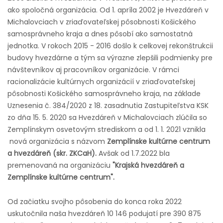
ako spoločná organizácia. Od 1. apríla 2002 je Hvezdáreň v
Michalovciach v zriaďovateľskej pôsobnosti Košického
samosprávneho kraja a dnes pôsobí ako samostatná
jednotka. V rokoch 2015 - 2016 došlo k celkovej rekonštrukcii
budovy hvezdárne a tým sa výrazne zlepšili podmienky pre
návštevníkov aj pracovníkov organizácie.
V rámci
racionalizácie kultúrnych organizácií v zriaďovateľskej
pôsobnosti Košického samosprávneho kraja, na základe
Uznesenia č. 384/2020 z 18. zasadnutia Zastupiteľstva KSK
zo dňa 15. 5. 2020 sa Hvezdáreň v Michalovciach zlúčila so
Zemplínskym osvetovým strediskom a od 1. 1. 2021 vznikla
nová organizácia s názvom
Zemplínske kultúrne centrum
a hvezdáreň (skr. ZKCaH).
Avšak od 1.7.2022 bla
premenovaná na organizáciu
"Krajská hvezdáreň a
Zemplínske kultúrne centrum".
Od začiatku svojho pôsobenia do konca roka 2022
uskutočnila naša hvezdáreň 10 146 podujatí pre 390 875