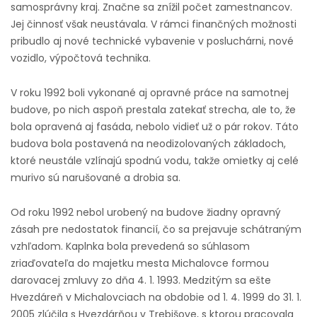
samosprávny kraj. Značne sa znížil počet zamestnancov.
Jej činnosť však neustávala. V rámci finančných možnosti
pribudlo aj nové technické vybavenie v posluchárni, nové
vozidlo, výpočtová technika.
V roku 1992 boli vykonané aj opravné práce na samotnej
budove, po nich aspoň prestala zatekať strecha, ale to, že
bola opravená aj fasáda, nebolo vidieť už o pár rokov. Táto
budova bola postavená na neodizolovaných základoch,
ktoré neustále vzlínajú spodnú vodu, takže omietky aj celé
murivo sú narušované a drobia sa.
Od roku 1992 nebol urobený na budove žiadny opravný
zásah pre nedostatok financií, čo sa prejavuje schátraným
vzhľadom. Kaplnka bola prevedená so súhlasom
zriaďovateľa do majetku mesta Michalovce formou
darovacej zmluvy zo dňa 4. 1. 1993. Medzitým sa ešte
Hvezdáreň v Michalovciach na obdobie od 1. 4. 1999 do 31. 1.
2005 zlúčila s Hvezdárňou v Trebišove, s ktorou pracovala