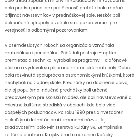
bolo treba zápasiť s mnohými kolaudačnými závadami,
bola predsa prínosom pre činnosť, pretože bolo možné
prijímať návštevníkov v prednáškovej sále. Neskôr boli
dokončené aj kupoly a začalo sa s pozorovaním pre
verejnosť i s odbornými pozorovaniami.
V osemdesiatych rokoch sa organizácia vzmáhala
materiálovo i personálne. Pribúdali prístroje – optika i
premietacia technika. Vyrábali sa programy – diafónové
pásma a vydávali sa písomné metodické materiály. Dobre
bola rozvinutá spolupráca s astronomickými krúžkami, ktoré
nechýbali na žiadnej škole. Prednášky na doplnenie učiva,
ale aj populárno-náučné prednášky boli určené
predovšetkým pre školskú mládež, ale boli navštevované aj
miestne kultúrne strediská v obciach, kde bolo viac
dospelých poslucháčov. Po roku 1990 prešla hvezdáreň
niekoľkými delimitáciami i zmenami názvu. Jej
zriaďovateľmi bolo Ministerstvo kultúry SR, Zemplínske
kultúrne centrum, Krajský úrad a nakoniec Košický