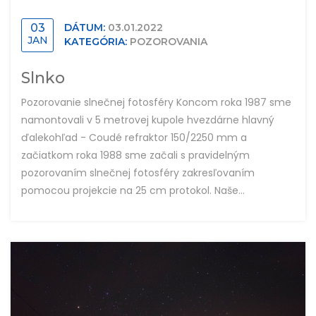
03
DÁTUM:
03.01.2022
JAN
KATEGÓRIA:
POZOROVANIA
Slnko
Pozorovanie slnečnej fotosféry Koncom roka 1987 sme
namontovali v 5 metrovej kupole hvezdárne hlavný
ďalekohľad - Coudé refraktor 150/2250 mm a
začiatkom roka 1988 sme začali s pravidelným
pozorovaním slnečnej fotosféry zakresľovaním
pomocou projekcie na 25 cm protokol. Naše...