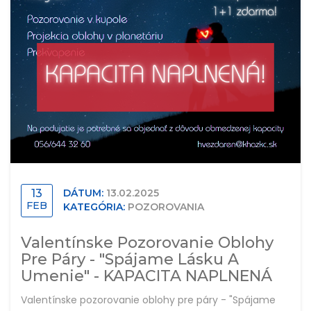
13
DÁTUM:
13.02.2025
FEB
KATEGÓRIA:
POZOROVANIA
Valentínske Pozorovanie Oblohy
Pre Páry - "Spájame Lásku A
Umenie" - KAPACITA NAPLNENÁ
Valentínske pozorovanie oblohy pre páry - "Spájame