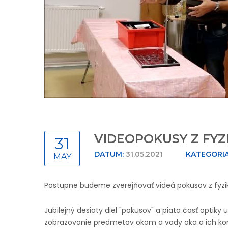
VIDEOPOKUSY Z FYZ
31
DÁTUM:
31.05.2021
KATEGÓRIA
MAY
Postupne budeme zverejňovať videá pokusov z fyz
Jubilejný desiaty diel "pokusov" a piata časť optiky 
zobrazovanie predmetov okom a vady oka a ich kor