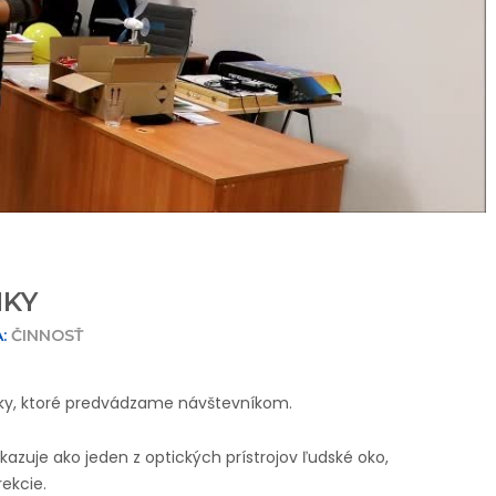
IKY
:
ČINNOSŤ
iky, ktoré predvádzame návštevníkom.
ukazuje ako jeden z optických prístrojov ľudské oko,
ekcie.