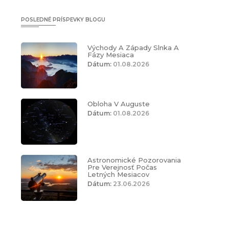
POSLEDNÉ PRÍSPEVKY BLOGU
Východy A Západy Slnka A
Fázy Mesiaca
Dátum:
01.08.2026
Obloha V Auguste
Dátum:
01.08.2026
Astronomické Pozorovania
Pre Verejnosť Počas
Letných Mesiacov
Dátum:
23.06.2026