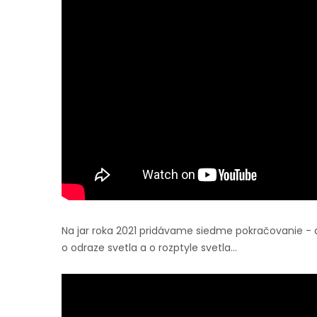
Na jar roka 2021 pridávame siedme pokračovanie - d
o odraze svetla a o rozptyle svetla...