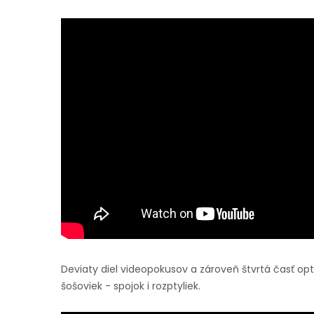
Deviaty diel videopokusov a zároveň štvrtá časť 
šošoviek - spojok i rozptyliek.