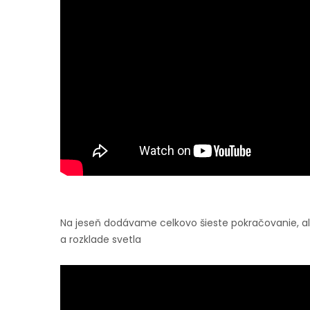
Na jeseň dodávame celkovo šieste pokračovanie, ale 
a rozklade svetla