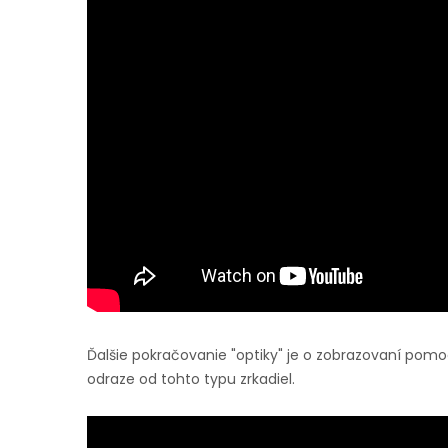
Ďalšie pokračovanie "optiky" je o zobrazovaní pom
odraze od tohto typu zrkadiel.