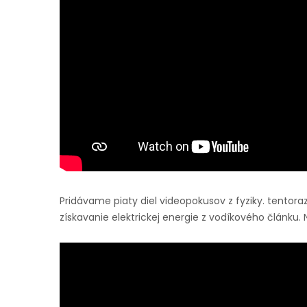
Pridávame piaty diel videopokusov z fyziky. tentora
získavanie elektrickej energie z vodíkového článku.