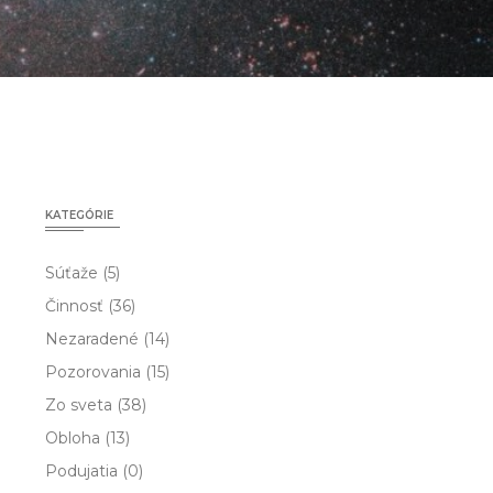
KATEGÓRIE
Súťaže
(5)
Činnosť
(36)
Nezaradené
(14)
Pozorovania
(15)
Zo sveta
(38)
Obloha
(13)
Podujatia
(0)