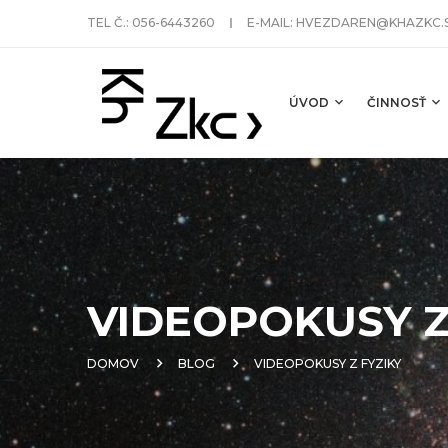
TEL Č.:
056-6443260
E-MAIL:
HVEZDAREN@KHAZKC.
ÚVOD
ČINNOSŤ
VIDEOPOKUSY Z
DOMOV
BLOG
VIDEOPOKUSY Z FYZIKY