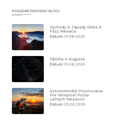
POSLEDNÉ PRÍSPEVKY BLOGU
Východy A Západy Slnka A
Fázy Mesiaca
Dátum:
01.08.2026
Obloha V Auguste
Dátum:
01.08.2026
Astronomické Pozorovania
Pre Verejnosť Počas
Letných Mesiacov
Dátum:
23.06.2026