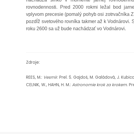
rovnodennosti.
Pred 2000 rokmi ležal bod jarne
vplyvom precesie (pomalý pohyb osi zotrvačníka 
pozdĺž svetového rovníka takmer až k Vodnárovi.
roku 2600 sa už bude nachádzať vo Vodnárovi.
Zdroje:
REES, M.:
Vesmír
. Prel. Š. Gajdoš, M. Galádová, J. Kubic
CELNIK, W., HAHN, H. M.:
Astronomie krok za krokem
. P