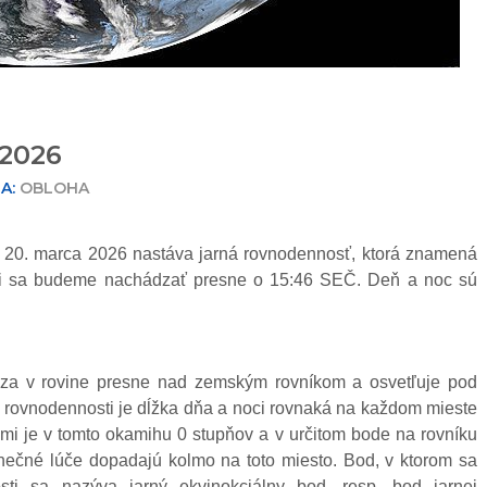
 2026
A:
OBLOHA
 20. marca 2026 nastáva jarná rovnodennosť, ktorá znamená
sti sa budeme nachádzať presne o 15:46 SEČ. Deň a noc sú
za v rovine presne nad zemským rovníkom a osvetľuje pod
 rovnodennosti je dĺžka dňa a noci rovnaká na každom mieste
mi je v tomto okamihu 0 stupňov a v určitom bode na rovníku
lnečné lúče dopadajú kolmo na toto miesto. Bod, v ktorom sa
ti sa nazýva jarný ekvinokciálny bod, resp. bod jarnej