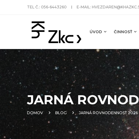
TEL Č.:
056-6443260
E-MAIL:
HVEZDAREN@KHAZKC.
ÚVOD
ČINNOSŤ
JARNÁ ROVNOD
DOMOV
BLOG
JARNÁ ROVNODENNOSŤ 2026