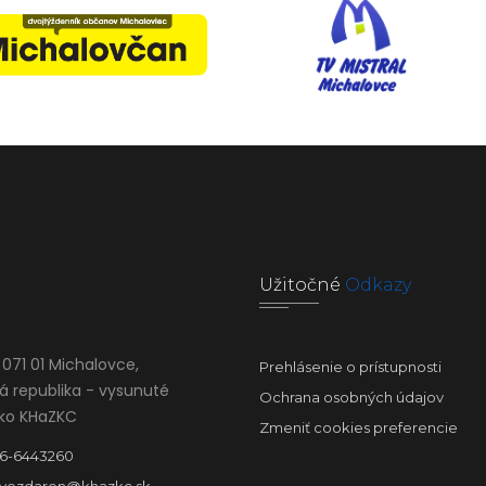
Užitočné
Odkazy
 071 01 Michalovce,
Prehlásenie o prístupnosti
á republika - vysunuté
Ochrana osobných údajov
sko KHaZKC
Zmeniť cookies preferencie
6-6443260