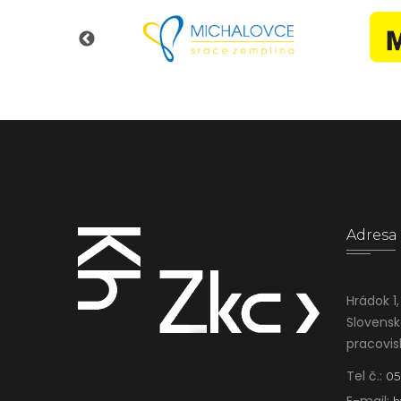
Adresa
Hrádok 1,
Slovensk
pracovi
Tel č.:
05