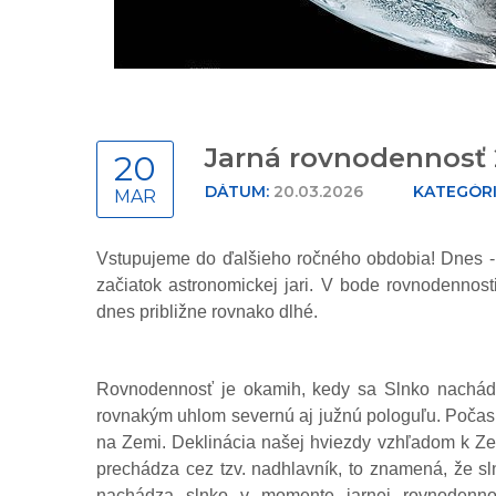
Jarná rovnodennosť
20
DÁTUM:
20.03.2026
KATEGÓRI
MAR
Vstupujeme do ďalšieho ročného obdobia! Dnes -
začiatok astronomickej jari. V bode rovnodenno
dnes približne rovnako dlhé.
Rovnodennosť je okamih, kedy sa Slnko nachád
rovnakým uhlom severnú aj južnú pologuľu. Počas
na Zemi.
Deklinácia našej hviezdy vzhľadom k Ze
prechádza cez tzv. nadhlavník, to znamená, že s
nachádza slnko v momente jarnej rovnodennos