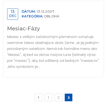
13
DÁTUM:
13.12.2007
DEC
KATEGÓRIA:
OBLOHA
Mesiac-Fázy
Mesiac s veľkým začiatočným písmenom označuje
vesmírne teleso obiehajúce okolo Zeme. Je jej jediným
prirodzeným satelitom. Nemá iné formálne meno ako
"Mesiac", aj keď sa občas nazýva Luna (latinský výraz
pre "mesiac"), aby bol odlíšený od bežných "mesiacov".
Jeho symbolom je...
1
2
3