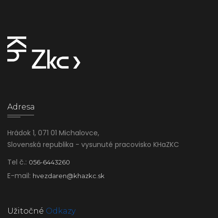
Adresa
Hrádok 1, 071 01 Michalovce,
Slovenská republika - vysunuté pracovisko KHaZKC
Tel č.:
056-6443260
E-mail:
hvezdaren@khazkc.sk
Užitočné
Odkazy