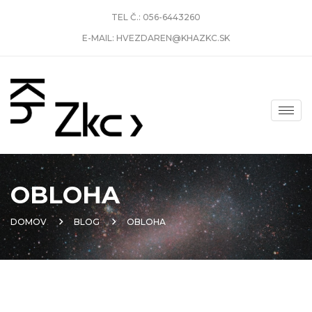
TEL Č.:
056-6443260
E-MAIL:
HVEZDAREN@KHAZKC.SK
OBLOHA
DOMOV
BLOG
OBLOHA