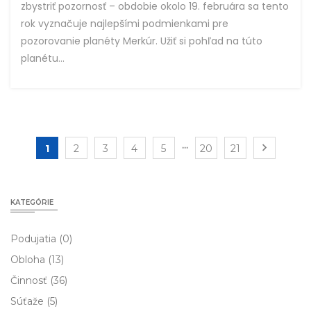
zbystriť pozornosť – obdobie okolo 19. februára sa tento
rok vyznačuje najlepšími podmienkami pre
pozorovanie planéty Merkúr. Užiť si pohľad na túto
planétu...
...
1
2
3
4
5
20
21
KATEGÓRIE
Podujatia
(0)
Obloha
(13)
Činnosť
(36)
Súťaže
(5)