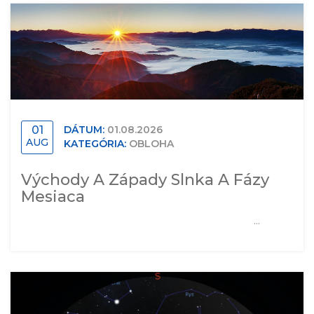
01
DÁTUM:
01.08.2026
AUG
KATEGÓRIA:
OBLOHA
Východy A Západy Slnka A Fázy
Mesiaca
...