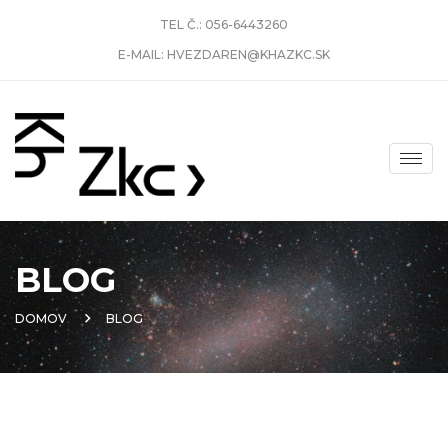
TEL Č.:
056-6443260
E-MAIL:
HVEZDAREN@KHAZKC.SK
BLOG
DOMOV
BLOG