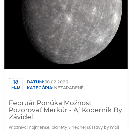
18
DÁTUM:
18.02.2026
FEB
KATEGÓRIA:
NEZARADENÉ
Február Ponúka Možnosť
Pozorovať Merkúr - Aj Kopernik By
Závidel
Priaznivci najmenšej planéty Slnečnej sústavy by mali