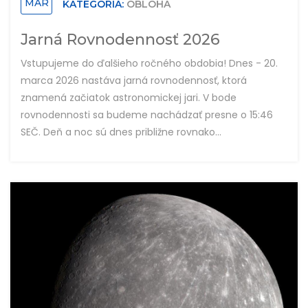
MAR
KATEGÓRIA:
OBLOHA
Jarná Rovnodennosť 2026
Vstupujeme do ďalšieho ročného obdobia! Dnes - 20.
marca 2026 nastáva jarná rovnodennosť, ktorá
znamená začiatok astronomickej jari. V bode
rovnodennosti sa budeme nachádzať presne o 15:46
SEČ. Deň a noc sú dnes približne rovnako...