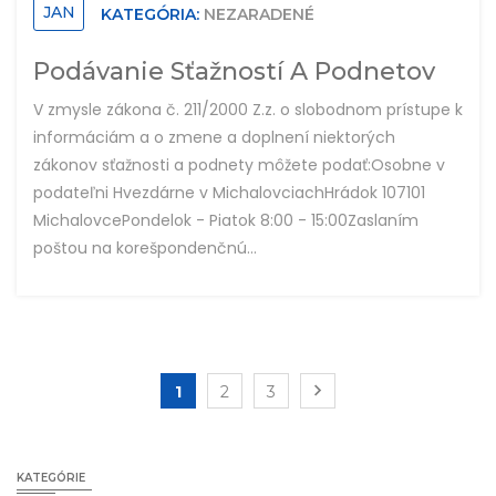
JAN
KATEGÓRIA:
NEZARADENÉ
Podávanie Sťažností A Podnetov
V zmysle zákona č. 211/2000 Z.z. o slobodnom prístupe k
informáciám a o zmene a doplnení niektorých
zákonov sťažnosti a podnety môžete podať:Osobne v
podateľni Hvezdárne v MichalovciachHrádok 107101
MichalovcePondelok - Piatok 8:00 - 15:00Zaslaním
poštou na korešpondenčnú...
1
2
3
KATEGÓRIE