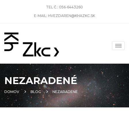
TEL Č.:
056-6443260
E-MAIL:
HVEZDAREN@KHAZKC.SK
NEZARADENÉ
DOMOV
BLOG
NEZARADENÉ