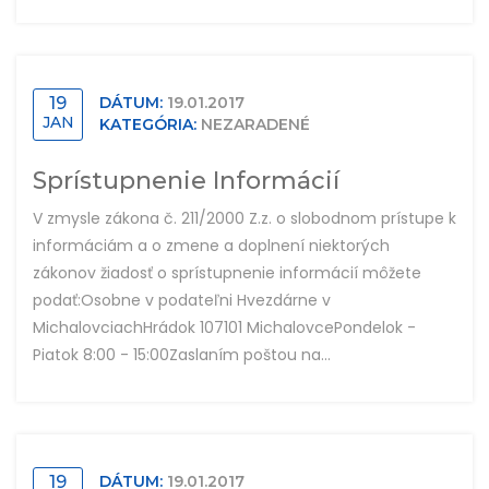
19
DÁTUM:
19.01.2017
JAN
KATEGÓRIA:
NEZARADENÉ
Sprístupnenie Informácií
V zmysle zákona č. 211/2000 Z.z. o slobodnom prístupe k
informáciám a o zmene a doplnení niektorých
zákonov žiadosť o sprístupnenie informácií môžete
podať:Osobne v podateľni Hvezdárne v
MichalovciachHrádok 107101 MichalovcePondelok -
Piatok 8:00 - 15:00Zaslaním poštou na...
19
DÁTUM:
19.01.2017