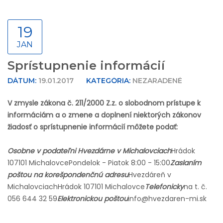
19
JAN
Sprístupnenie informácií
DÁTUM:
19.01.2017
KATEGÓRIA:
NEZARADENÉ
V zmysle zákona č. 211/2000 Z.z. o slobodnom prístupe k
informáciám a o zmene a doplnení niektorých zákonov
žiadosť o sprístupnenie informácií môžete podať:
Osobne v podateľni Hvezdárne v Michalovciach
Hrádok
1
07101 Michalovce
Pondelok - Piatok 8:00 - 15:00
Zaslaním
poštou na korešpondenčnú adresu
Hvezdáreň v
Michalovciach
Hrádok 1
07101 Michalovce
Telefonicky
na t. č.
056 644 32 59
Elektronickou poštou
info@hvezdaren-mi.sk