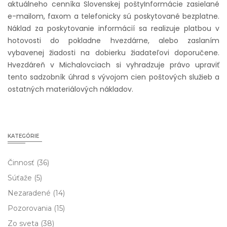
aktuálneho cenníka Slovenskej pošty
Informácie zasielané
e-mailom, faxom a telefonicky sú poskytované bezplatne.
Náklad za poskytovanie informácií sa realizuje platbou v
hotovosti do pokladne hvezdárne, alebo zaslaním
vybavenej žiadosti na dobierku žiadateľovi doporučene.
Hvezdáreň v Michalovciach si vyhradzuje právo upraviť
tento sadzobník úhrad s vývojom cien poštových služieb a
ostatných materiálových nákladov.
KATEGÓRIE
Činnosť
(36)
Súťaže
(5)
Nezaradené
(14)
Pozorovania
(15)
Zo sveta
(38)