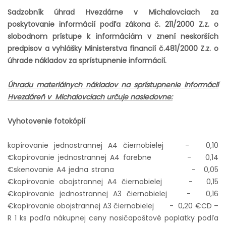
Sadzobník úhrad Hvezdárne v Michalovciach za
poskytovanie informácií podľa zákona č. 211/2000 Z.z. o
slobodnom prístupe k informáciám v znení neskorších
predpisov a vyhlášky Ministerstva financií č.481/2000 Z.z. o
úhrade nákladov za sprístupnenie informácií.
Úhradu materiálnych nákladov na sprístupnenie informácií
Hvezdáreň v Michalovciach určuje nasledovne:
Vyhotovenie fotokópií
kopírovanie jednostrannej A4 čiernobielej - 0,10
€
kopírovanie jednostrannej A4 farebne - 0,14
€
skenovanie A4 jedna strana - 0,05
€
kopírovanie obojstrannej A4 čiernobielej - 0,15
€
kopírovanie jednostrannej A3 čiernobielej - 0,16
€
kopírovanie obojstrannej A3 čiernobielej - 0,20 €
CD –
R 1 ks podľa nákupnej ceny nosiča
poštové poplatky podľa