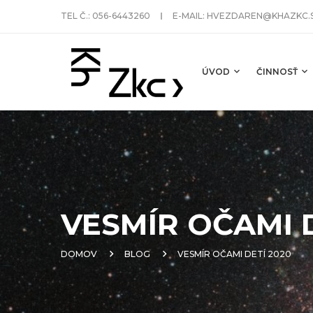
TEL Č.:
056-6443260
E-MAIL:
HVEZDAREN@KHAZKC.
ÚVOD
ČINNOSŤ
VESMÍR OČAMI D
DOMOV
BLOG
VESMÍR OČAMI DETÍ 2020