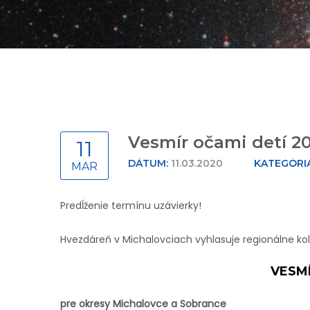
Vesmír očami detí 2
11
DÁTUM:
11.03.2020
KATEGÓRIA
MAR
Predĺženie termínu uzávierky!
Hvezdáreň v Michalovciach vyhlasuje regionálne kol
VESMÍ
pre okresy Michalovce a Sobrance