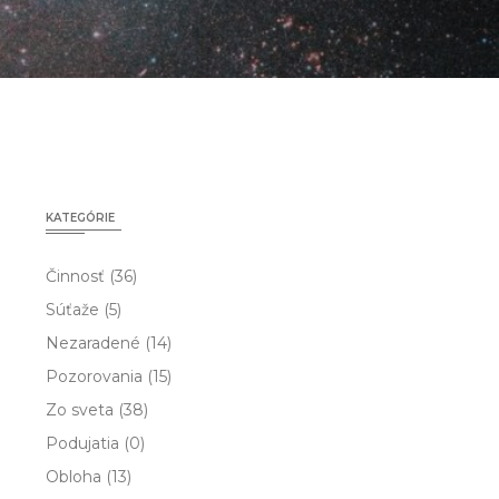
KATEGÓRIE
Činnosť
(36)
Súťaže
(5)
Nezaradené
(14)
Pozorovania
(15)
Zo sveta
(38)
Podujatia
(0)
Obloha
(13)