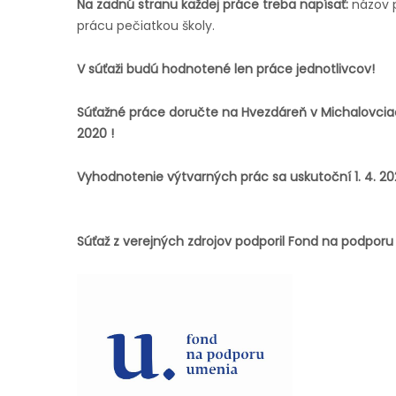
Na zadnú stranu každej práce treba napísať:
názov p
prácu pečiatkou školy.
V súťaži budú hodnotené len práce jednotlivcov!
Súťažné práce doručte na Hvezdáreň v Michalovciac
2020 !
Vyhodnotenie výtvarných prác sa uskutoční 1. 4. 20
Súťaž z verejných zdrojov podporil Fond na pod