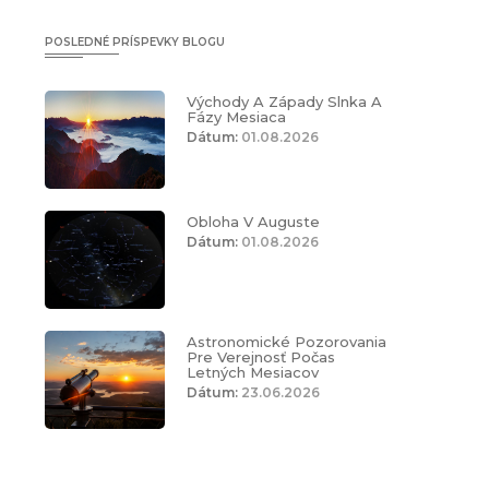
POSLEDNÉ PRÍSPEVKY BLOGU
Východy A Západy Slnka A
Fázy Mesiaca
Dátum:
01.08.2026
Obloha V Auguste
Dátum:
01.08.2026
Astronomické Pozorovania
Pre Verejnosť Počas
Letných Mesiacov
Dátum:
23.06.2026