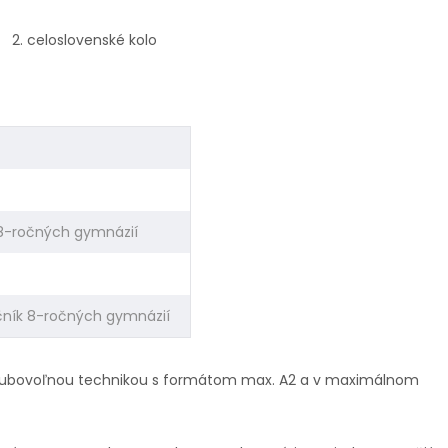
á 2. celoslovenské kolo
ík 8-ročných gymnázií
 ročník 8-ročných gymnázií
é ľubovoľnou technikou s formátom max. A2 a v maximálnom