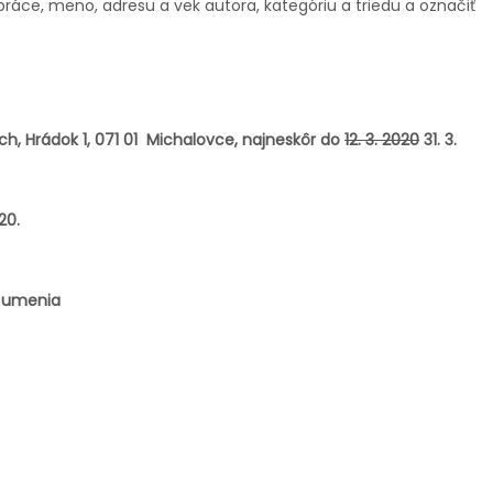
ráce, meno, adresu a vek autora, kategóriu a triedu a označiť
h, Hrádok 1, 071 01 Michalovce, najneskôr do
12. 3. 2020
31. 3.
20.
poru umenia