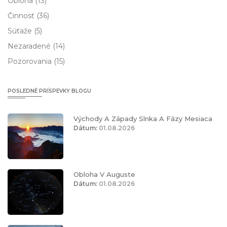
Obloha
(13)
Činnosť
(36)
Súťaže
(5)
Nezaradené
(14)
Pozorovania
(15)
POSLEDNÉ PRÍSPEVKY BLOGU
Východy A Západy Slnka A Fázy Mesiaca
Dátum:
01.08.2026
Obloha V Auguste
Dátum:
01.08.2026