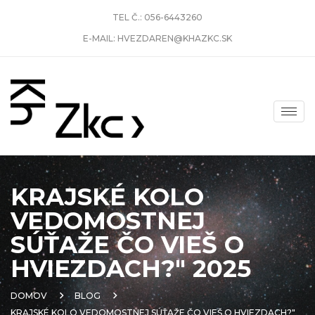
TEL Č.:
056-6443260
E-MAIL:
HVEZDAREN@KHAZKC.SK
KRAJSKÉ KOLO
VEDOMOSTNEJ
SÚŤAŽE ČO VIEŠ O
HVIEZDACH?" 2025
DOMOV
BLOG
KRAJSKÉ KOLO VEDOMOSTNEJ SÚŤAŽE ČO VIEŠ O HVIEZDACH?"