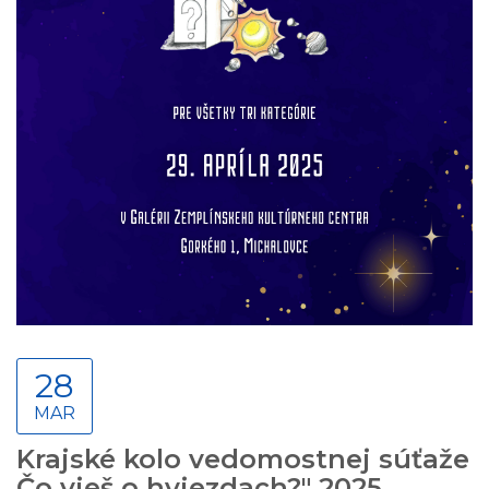
28
MAR
Krajské kolo vedomostnej súťaže
Čo vieš o hviezdach?" 2025