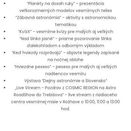
“Planéty na dosah ruky” - prezentácia
veľkorozmerných modelov vesmírnych telies
“Zábavná astronómia” - aktivity s astronomickou
tematikou
“KvízX” - vesmírne kvízy pre malých aj veľkých
“Nad Slnko jasné” - priame pozorovanie Slnka
ďalekohľadom s odborným výkladom
“Keď hviezdy rozprávajú” - objavte legendy zapísané
na nočnej oblohe
“Hviezdne pexeso” - pexeso pre malých aj veľkých
nadšencov vesmíru
Výstava “Dejiny astronómie a Slovensko”
„Live Stream - Pozdrav z COSMIC REGION na Astro
RoadShow do Trebišova“ - live stream z riadiaceho
centra vesmírnej misie v Rožňave o 10:00, 11:00 a 13:00
hod.