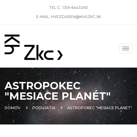
TEL Č.:
056-6443260
E-MAIL:
HVEZDAREN@KHAZKC.SK
ASTROPOKEC
"MESIACE PLANÉT"
DOMOV
PODUJATIA
ASTROPOKEC "MESIACE PLANÉT"