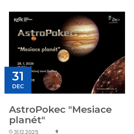
31
DEC
AstroPokec "Mesiace
planét"
31.12.2025