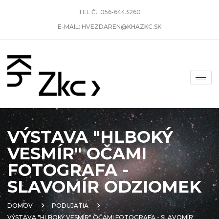
TEL Č.:
056-6443260
E-MAIL:
HVEZDAREN@KHAZKC.SK
VÝSTAVA "HLBOKÝ
VESMÍR" OČAMI
FOTOGRAFA -
SLAVOMÍR ODZIOMEK
DOMOV
PODUJATIA
VÝSTAVA "HLBOKÝ VESMÍR" OČAMI FOTOGRAFA - SLAVOMÍR