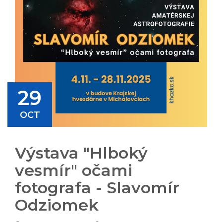
29
OCT
Výstava "Hlboký
vesmír" očami
fotografa - Slavomír
Odziomek