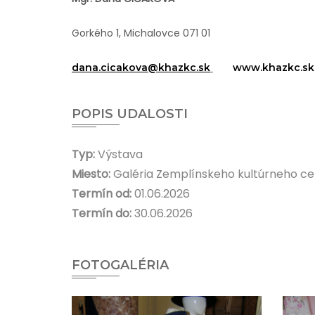
Gorkého 1, Michalovce 071 01
dana.cicakova@khazkc.sk
www.khazkc.sk
POPIS UDALOSTI
Typ:
Výstava
Miesto:
Galéria Zemplínskeho kultúrneho ce
Termín od:
01.06.2026
Termín do:
30.06.2026
FOTOGALÉRIA