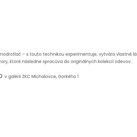
modrotlač – s touto technikou experimentuje, vytvára vlastné l
ory, ktoré následne spracúva do originálnych kolekcií odevov.
30
v galérii ZKC Michalovce, Gorkého 1