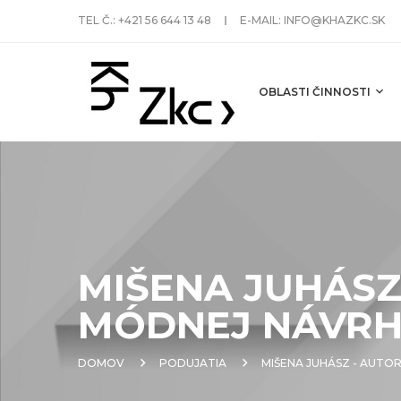
TEL Č.:
+421 56 644 13 48
E-MAIL:
INFO@KHAZKC.SK
OBLASTI ČINNOSTI
MIŠENA JUHÁSZ
MÓDNEJ NÁVR
DOMOV
PODUJATIA
MIŠENA JUHÁSZ - AUTO