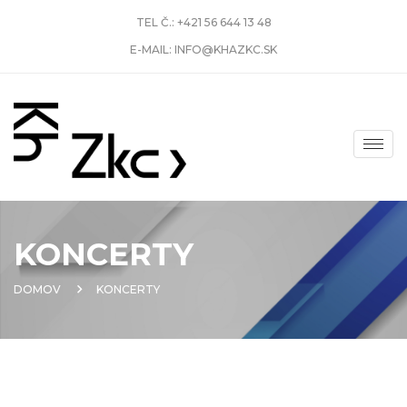
TEL Č.:
+421 56 644 13 48
E-MAIL:
INFO@KHAZKC.SK
KONCERTY
DOMOV
KONCERTY