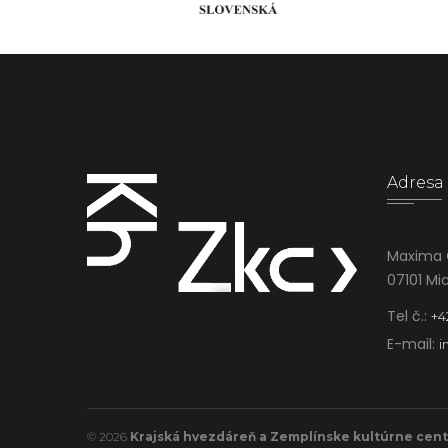
Adresa
Maxima 
07101 Mi
Tel č.:
+4
E-mail:
i
© 2026
Krajská hvezdáreň a Zemplínske kultúrne cen