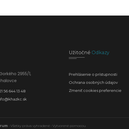
Užitočné
Odkazy
Gorkého 2955/1,
Prehlásenie o prístupnosti
chalovce
Ochrana osobných údajov
Zmeniť cookies preferencie
21 56 644 13 48
nfo@khazkc.sk
trum
• Všetky práva vyhradené • Vytvorené pomocou