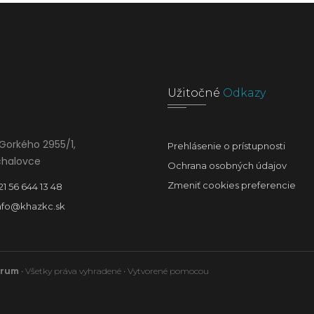
Užitočné
Odkazy
Gorkého 2955/1,
Prehlásenie o prístupnosti
chalovce
Ochrana osobných údajov
Zmeniť cookies preferencie
21 56 644 13 48
nfo@khazkc.sk
trum
• Všetky práva vyhradené • Vytvorené pomocou