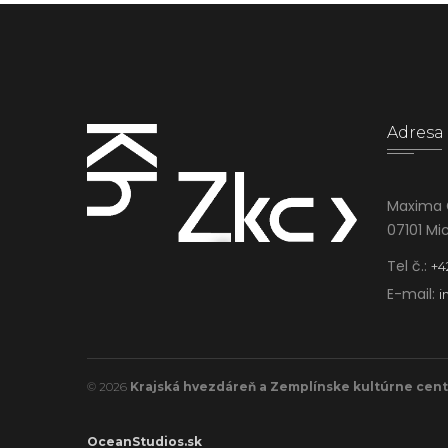
Adresa
Maxima 
07101 Mi
Tel č.:
+4
E-mail:
i
© 2026
Krajská hvezdáreň a Zemplínske kultúrne cen
OceanStudios.sk