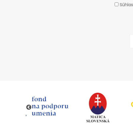
Súhla