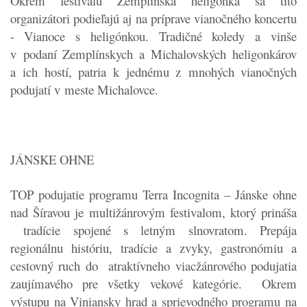
Okrem festivalu Zemplínska heligónka sa títo
organizátori podieľajú aj na príprave vianočného koncertu
- Vianoce s heligónkou. Tradičné koledy a vinše
v podaní Zemplínskych a Michalovských heligonkárov
a ich hostí, patria k jednému z mnohých vianočných
podujatí v meste Michalovce.
JÁNSKE OHNE
TOP podujatie programu Terra Incognita – Jánske ohne
nad Šíravou je multižánrovým festivalom, ktorý prináša
tradície spojené s letným slnovratom. Prepája
regionálnu históriu, tradície a zvyky, gastronómiu a
cestovný ruch do atraktívneho viacžánrového podujatia
zaujímavého pre všetky vekové kategórie. Okrem
výstupu na Viniansky hrad a sprievodného programu na