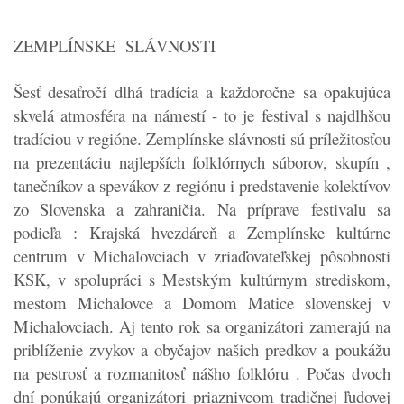
ZEMPLÍNSKE SLÁVNOSTI
Šesť desaťročí dlhá tradícia a každoročne sa opakujúca
skvelá atmosféra na námestí - to je festival s najdlhšou
tradíciou v regióne. Zemplínske slávnosti sú príležitosťou
na prezentáciu najlepších folklórnych súborov, skupín ,
tanečníkov a spevákov z regiónu i predstavenie kolektívov
zo Slovenska a zahraničia. Na príprave festivalu sa
podieľa : Krajská hvezdáreň a Zemplínske kultúrne
centrum v Michalovciach v zriaďovateľskej pôsobnosti
KSK, v spolupráci s Mestským kultúrnym strediskom,
mestom Michalovce a Domom Matice slovenskej v
Michalovciach. Aj tento rok sa organizátori zamerajú na
priblíženie zvykov a obyčajov našich predkov a poukážu
na pestrosť a rozmanitosť nášho folklóru . Počas dvoch
dní ponúkajú organizátori priaznivcom tradičnej ľudovej