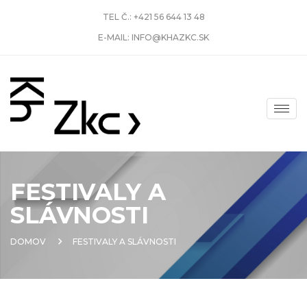
TEL Č.:
+421 56 644 13 48
E-MAIL:
INFO@KHAZKC.SK
FESTIVALY A
SLÁVNOSTI
DOMOV
FESTIVALY A SLÁVNOSTI