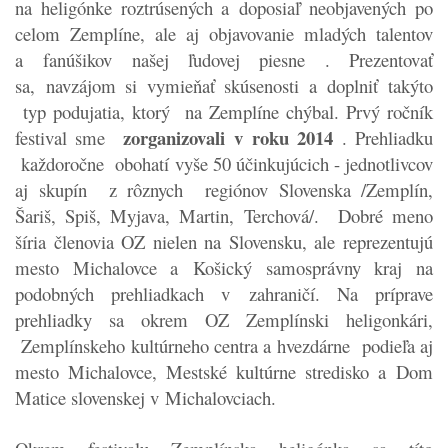
na heligónke roztrúsených a doposiaľ neobjavených po
celom Zemplíne, ale aj objavovanie mladých talentov
a fanúšikov našej ľudovej piesne . Prezentovať
sa, navzájom si vymieňať skúsenosti a doplniť takýto
typ podujatia, ktorý na Zemplíne chýbal. Prvý ročník
zorganizovali v roku 2014
festival sme
. Prehliadku
každoročne obohatí vyše 50 účinkujúcich - jednotlivcov
aj skupín z rôznych regiónov Slovenska /Zemplín,
Šariš, Spiš, Myjava, Martin, Terchová/. Dobré meno
šíria členovia OZ nielen na Slovensku, ale reprezentujú
mesto Michalovce a Košický samosprávny kraj na
podobných prehliadkach v zahraničí. Na príprave
prehliadky sa okrem OZ Zemplínski heligonkári,
Zemplínskeho kultúrneho centra a hvezdárne podieľa aj
mesto Michalovce, Mestské kultúrne stredisko a Dom
Matice slovenskej v Michalovciach.