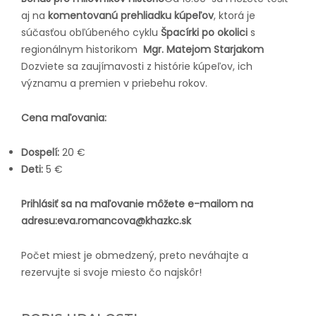
aj na
komentovanú prehliadku kúpeľov
, ktorá je
súčasťou obľúbeného cyklu
Špacírki po okolici
s
regionálnym historikom
Mgr. Matejom Starjakom
Dozviete sa zaujímavosti z histórie kúpeľov, ich
významu a premien v priebehu rokov.
Cena maľovania:
Dospelí:
20 €
Deti:
5 €
Prihlásiť sa na maľovanie môžete e-mailom na
adresu:
eva.romancova@khazkc.sk
Počet miest je obmedzený, preto neváhajte a
rezervujte si svoje miesto čo najskôr!