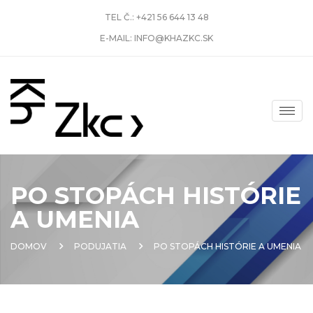
TEL Č.:
+421 56 644 13 48
E-MAIL:
INFO@KHAZKC.SK
PO STOPÁCH HISTÓRIE
A UMENIA
DOMOV
PODUJATIA
PO STOPÁCH HISTÓRIE A UMENIA