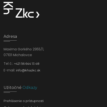
Adresa
Maxima Gorkého 2955/1,
07101 Michalovce
Tel č.:
+421 56 644 13 48
E-mail:
info@khazkc.sk
Užitočné
Odkazy
Prehlásenie o prístupnosti