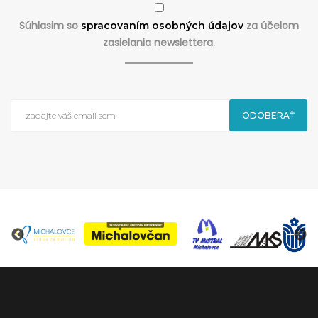
Súhlasim so
za účelom
spracovaním osobných údajov
zasielania newslettera.
ODOBERAŤ