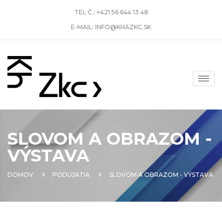
TEL Č.:
+421 56 644 13 48
E-MAIL:
INFO@KHAZKC.SK
SLOVOM A OBRAZOM -
VÝSTAVA
DOMOV
PODUJATIA
SLOVOM A OBRAZOM - VÝSTAVA