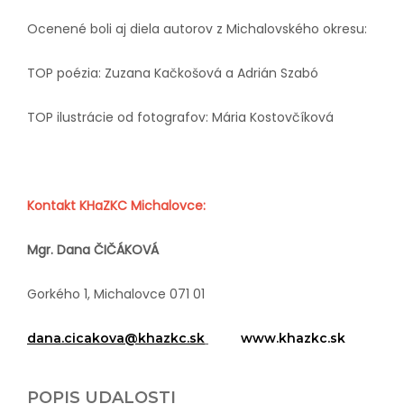
Ocenené boli aj diela autorov z Michalovského okresu:
TOP poézia: Zuzana Kačkošová a Adrián Szabó
TOP ilustrácie od fotografov: Mária Kostovčíková
Kontakt KHaZKC Michalovce:
Mgr. Dana ČIČÁKOVÁ
Gorkého 1, Michalovce 071 01
dana.cicakova@khazkc.sk
www.khazkc.sk
POPIS UDALOSTI