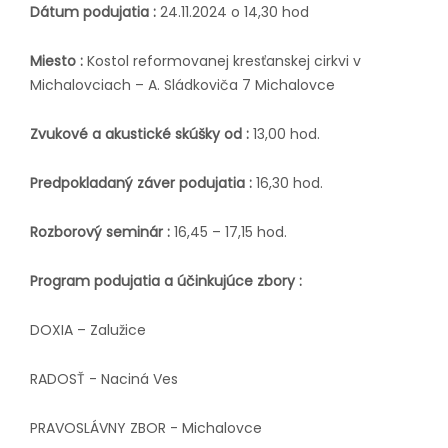
Dátum podujatia :
24.11.2024 o 14,30 hod
Miesto :
K
ostol reformovanej kresťanskej cirkvi
v
Michalovciach – A. Sládkoviča 7 Michalovce
Zvukové a akustické skúšky od :
13,00 hod.
Predpokladaný záver podujatia :
16,30 hod.
Rozborový seminár :
16,45 – 17,15 hod.
Program podujatia a účinkujúce zbory :
DOXIA – Zalužice
RADOSŤ - Naciná Ves
PRAVOSLÁVNY ZBOR - Michalovce