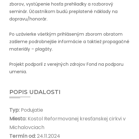
zborov, vystúpenie hosťa prehliadky a rozborový
seminár. Účastníkom budú preplatené náklady na
dopravu/honorár.
Po uzávierke všetkým prihláseným zborom obratom
zašleme podrobnejšie informácie a taktiež propagačné
materiály – plagáty.
Projekt podporil z verejných zdrojov Fond na podporu
umenia.
POPIS UDALOSTI
Typ:
Podujatie
Miesto:
Kostol Reformovanej kresťanskej cirkvi v
Michalovciach
Termín od:
24.11.2024