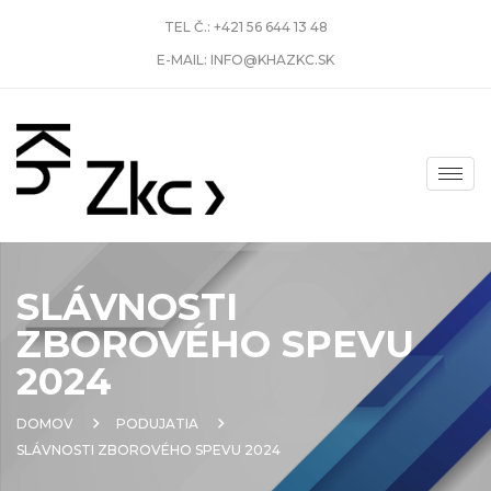
TEL Č.:
+421 56 644 13 48
E-MAIL:
INFO@KHAZKC.SK
SLÁVNOSTI
ZBOROVÉHO SPEVU
2024
DOMOV
PODUJATIA
SLÁVNOSTI ZBOROVÉHO SPEVU 2024