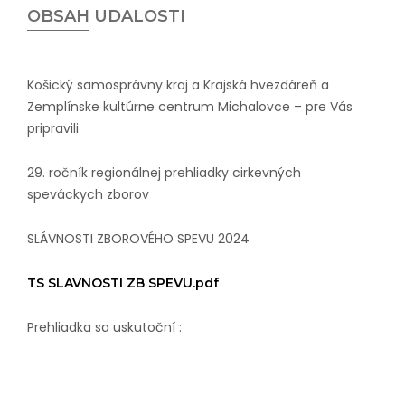
OBSAH UDALOSTI
Košický samosprávny kraj a Krajská hvezdáreň a
Zemplínske kultúrne centrum Michalovce – pre Vás
pripravili
2
9
. ročník regionálnej prehliadky cirkevných
speváckych zborov
SLÁVNOSTI ZBOROVÉHO SPEVU 20
24
TS SLAVNOSTI ZB SPEVU.pdf
Prehliadka sa uskutoční :