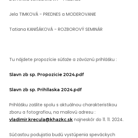
Jela TIMKOVÁ - PREDNES a MODEROVANIE
Tatiana KANIŠÁKOVÁ - ROZBOROVÝ SEMINÁR
Tu nájdete propozície súťaže a záväznú prihlášku :
Slavn zb sp. Propozicie 2024.pdf
Slavn zb sp. Prihllaska 2024.pdf
Prihlášku zašlite spolu s aktuálnou charakteristikou
zboru a fotografiou, na mailovú adresu :
najneskôr do 1
1
. 11. 20
24
.
vladimir.krecula@khazkc.sk
Súčasťou podujatia budú vystúpenia speváckych