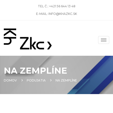
TEL Č.:
+421 56 644 13 48
E-MAIL:
INFO@KHAZKC.SK
NA ZEMPLÍNE
DOMOV
PODUJATIA
NA ZEMPLÍNE