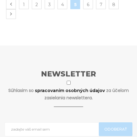
1
2
3
4
5
6
7
8
NEWSLETTER
Súhlasim so
za účelom
spracovaním osobných údajov
zasielania newslettera.
ODOBERAŤ