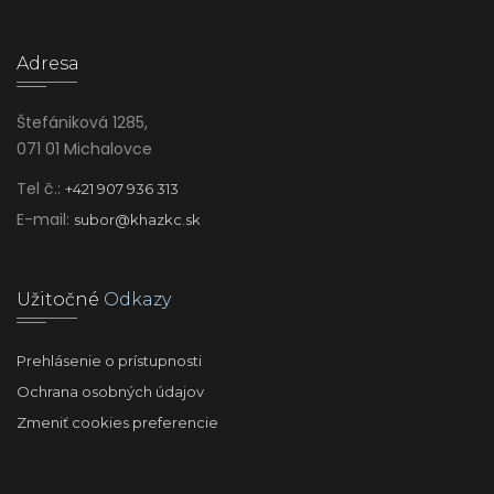
Adresa
Štefániková 1285,
071 01 Michalovce
Tel č.:
+421 907 936 313
E-mail:
subor@khazkc.sk
Užitočné
Odkazy
Prehlásenie o prístupnosti
Ochrana osobných údajov
Zmeniť cookies preferencie