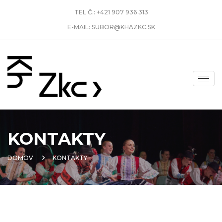
TEL Č.:
+421 907 936 313
E-MAIL:
SUBOR@KHAZKC.SK
KONTAKTY
DOMOV
KONTAKTY