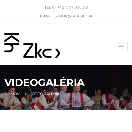
TEL Č.:
+421 907 936 313
E-MAIL:
SUBOR@KHAZKC.SK
VIDEOGALÉRIA
DOMOV
VIDEOGALÉRIA