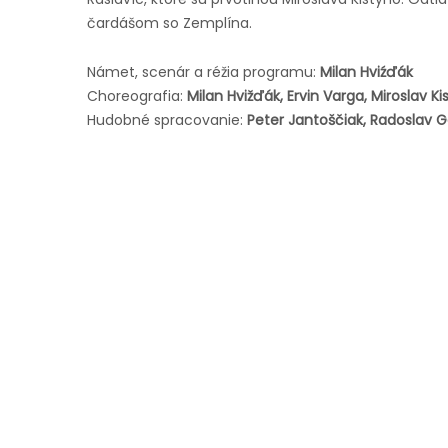
čardášom so Zemplína.
Námet, scenár a réžia programu:
Milan Hviźďák
Choreografia:
Milan Hvižďák, Ervin Varga, Miroslav Ki
Hudobné spracovanie:
Peter Jantoščiak, Radoslav 