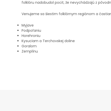
folklóru nadobudol pocit, že nevychádzajú z pôvodne
Venujeme sa šiestim folklórnym regiónom a častia
Myjave
Podpoľaniu
Horehroniu
Kysuciam a Terchovskej doline
Goralom
Zemplínu