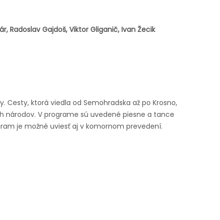
, Radoslav Gajdoš, Viktor Gliganič, Ivan Žecik
y. Cesty, ktorá viedla od Semohradska až po Krosno,
vých národov. V programe sú uvedené piesne a tance
rogram je možné uviesť aj v komornom prevedení.