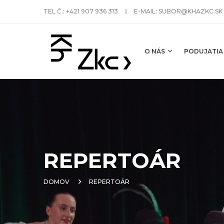
TEL Č.:
+421 907 936 313
E-MAIL:
SUBOR@KHAZKC.SK
O NÁS
PODUJATIA
REPERTOÁR
DOMOV
REPERTOÁR