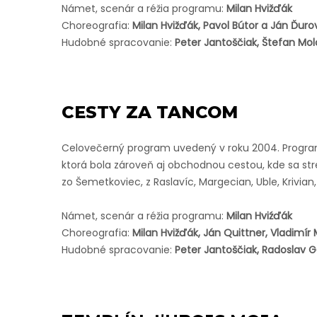
Námet, scenár a réžia programu:
Milan Hvižďák
Choreografia:
Milan Hvižďák, Pavol Bútor a Ján Ďuro
Hudobné spracovanie:
Peter Jantoščiak, Štefan Molo
CESTY ZA TANCOM
Celovečerný program uvedený v roku 2004. Program p
ktorá bola zároveň aj obchodnou cestou, kde sa st
zo Šemetkoviec, z Raslavíc, Margecian, Uble, Krivi
Námet, scenár a réžia programu:
Milan Hviźďák
Choreografia:
Milan Hvižďák, Ján Quittner, Vladimír
Hudobné spracovanie:
Peter Jantoščiak, Radoslav 