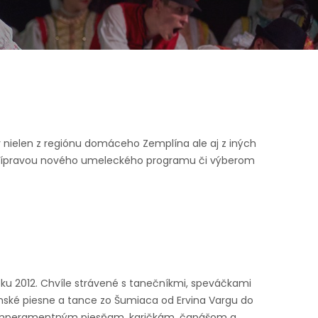
 nielen z regiónu domáceho Zemplína ale aj z iných
u prípravou nového umeleckého programu či výberom
oku 2012. Chvíle strávené s tanečníkmi, speváčkami
nské piesne a tance zo Šumiaca od Ervina Vargu do
í temperamentným piesňam, karičkám, čapášom a