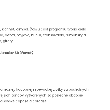
larinet, cimbal. Ďalšiu časť programu tvoria diela
vá, detva, myjava, huculi, transylvánia, rumunský a
, gitary.
 Jaroslav Stráňavský
tanečnej, hudobnej i speváckej zložky za posledných
avejších tancov vytvorených za posledné obdobie
ozdišovské čapáše a čardáše.