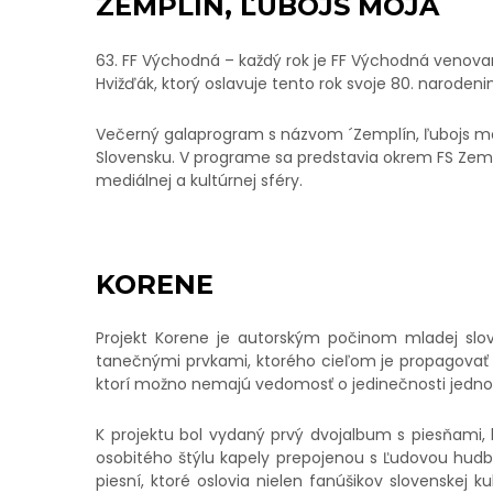
ZEMPLÍN, ĽUBOJS MOJA
63. FF Východná – každý rok je FF Východná venovan
Hvižďák, ktorý oslavuje tento rok svoje 80. narodeni
Večerný galaprogram s názvom ´Zemplín, ľubojs moj
Slovensku. V programe sa predstavia okrem FS Zempl
mediálnej a kultúrnej sféry.
KORENE
Projekt Korene je autorským počinom mladej slo
tanečnými prvkami, ktorého cieľom je propagovať o
ktorí možno nemajú vedomosť o jedinečnosti jednot
K projektu bol vydaný
prvý dvojalbum
s piesňami, 
osobitého štýlu kapely prepojenou s Ľudovou hud
piesní
, ktoré oslovia nielen fanúšikov slovenskej ku