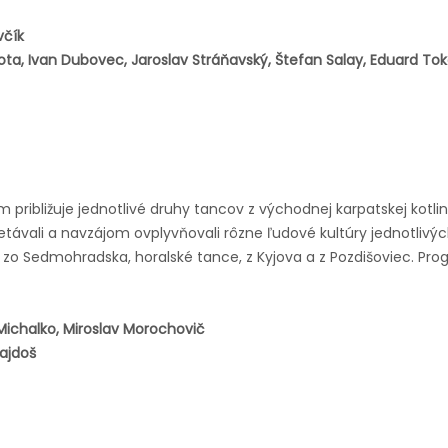
včík
ta, Ivan Dubovec, Jaroslav Stráňavský, Štefan Salay, Eduard Tokár
ribližuje jednotlivé druhy tancov z východnej karpatskej kotlin
retávali a navzájom ovplyvňovali rôzne ľudové kultúry jednotli
an, zo Sedmohradska, horalské tance, z Kyjova a z Pozdišoviec. P
 Michalko, Miroslav Morochovič
Gajdoš