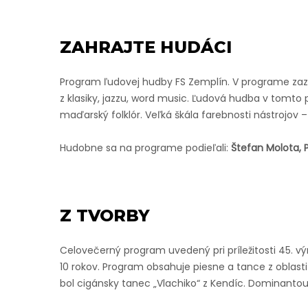
ZAHRAJTE HUDÁCI
Program ľudovej hudby FS Zemplín. V programe zazni
z klasiky, jazzu, word music. Ľudová hudba v tomto 
maďarský folklór. Veľká škála farebnosti nástrojov – p
Hudobne sa na programe podieľali:
Štefan Molota, 
Z TVORBY
Celovečerný program uvedený pri príležitosti 45. v
10 rokov. Program obsahuje piesne a tance z oblas
bol cigánsky tanec „Vlachiko“ z Kendíc. Dominantou