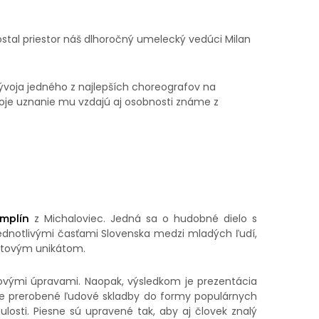
ostal priestor náš dlhoročný umelecký vedúci Milan
ývoja jedného z najlepších choreografov na
svoje uznanie mu vzdajú aj osobnosti známe z
z Michaloviec. Jedná sa o hudobné dielo s
mplín
jednotlivými časťami Slovenska medzi mladých ľudí,
vetovým unikátom.
dovými úpravami. Naopak, výsledkom je prezentácia
de
prerobené ľudové skladby do formy populárnych
inulosti. Piesne sú upravené tak, aby aj človek znalý