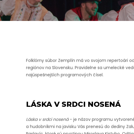
Folklórny súbor Zemplín má vo svojom repertoári o
regiónov na Slovensku. Pravidelne sa umelecké ve
najúspešnejších programových čísel.
LÁSKA V SRDCI NOSENÁ
Láska v srdci nosená
- je názov programu vytvorenéh
a hudobníkmi na javisku Vás prenesú do dediny Zal
Raslavíc, ktoré sú prvotinou Miroslava Kistyho. 