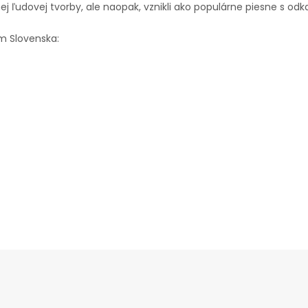
j ľudovej tvorby, ale naopak, vznikli ako populárne piesne s od
m Slovenska: