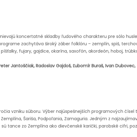
evajú koncertatné skladby ľudového charakteru pre sólo husle, k
programe zachytáva široký záber folklóru – zemplín, spiš, tercho
íšťalky, fujary, gajdice, okarína, saxofón, akordeón, hoboj, trúbka
Peter Jantoščiak, Radoslav Gajdoš, Ľubomír Buraš, Ivan Dubovec,
ýročia vzniku súboru. Výber najúspešnejších programových čísel 
ti Zemplína, Šariša, Podpoľania, Zamaguria. Jedným z najzaujím
 sú tance zo Zemplína ako dievčenské karički, parobské cifri, p