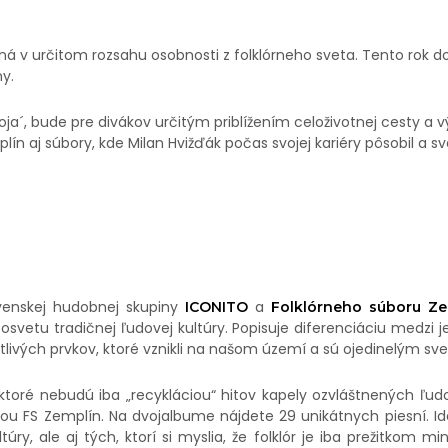
á v určitom rozsahu osobnosti z folklórneho sveta. Tento rok d
ny.
a´, bude pre divákov určitým priblížením celoživotnej cesty a v
ín aj súbory, kde Milan Hvižďák počas svojej kariéry pôsobil a 
venskej hudobnej skupiny
a
ICONITO
Folklórneho súboru Ze
svetu tradičnej ľudovej kultúry. Popisuje diferenciáciu medzi 
livých prvkov, ktoré vznikli na našom území a sú ojedinelým s
ktoré nebudú iba „recykláciou“ hitov kapely ozvláštnených ľu
bou FS Zemplín. Na dvojalbume nájdete 29
unikátnych piesní.
I
ltúry, ale aj tých, ktorí si myslia, že folklór je iba prežitkom m