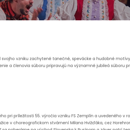
d svojho vzniku zachytené tanečné, spevácke a hudobné motívy
denie a členovia súboru pripravujú na významné jubileá súbor
o pri príležitosti 55. výročia vzniku FS Zemplín a uvedeného v r
užice v choreografickom stvárnení Milana Hvižďáka, cez Horehro
Odtiaľ sa poberáme na východ Slovenska k Rusínom a záver patr