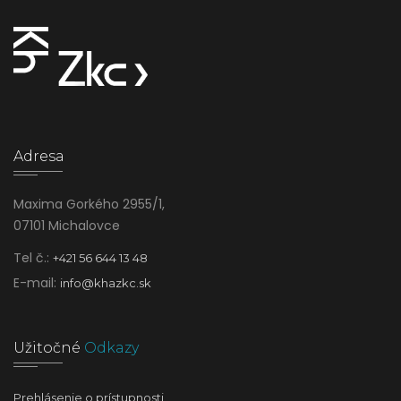
Adresa
Maxima Gorkého 2955/1,
07101 Michalovce
Tel č.:
+421 56 644 13 48
E-mail:
info@khazkc.sk
Užitočné
Odkazy
Prehlásenie o prístupnosti