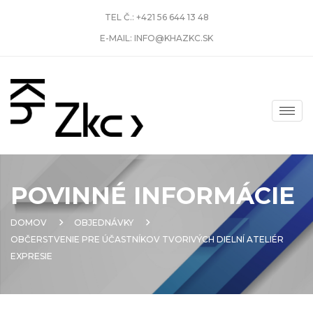
TEL Č.:
+421 56 644 13 48
E-MAIL:
INFO@KHAZKC.SK
POVINNÉ INFORMÁCIE
DOMOV
OBJEDNÁVKY
OBČERSTVENIE PRE ÚČASTNÍKOV TVORIVÝCH DIELNÍ ATELIÉR
EXPRESIE