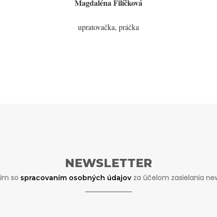
Magdaléna Filíčková
upratovačka, práčka
NEWSLETTER
sim so
za účelom zasielania new
spracovaním osobných údajov