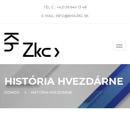
TEL Č.:
+421 56 644 13 48
E-MAIL:
INFO@KHAZKC.SK
HISTÓRIA HVEZDÁRNE
DOMOV
HISTÓRIA HVEZDÁRNE