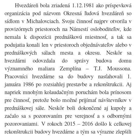
Hvezdáreň bola zriadená 1.12.1981 ako príspevková
organizácia pod názvom Okresná ľudová hvezdáreň so
sídlom v Michalovciach. Svoju činnosť najprv otvorila v
provizórnych priestoroch na Námestí osloboditeľov, kde
nemala
k dispozícii prednáškovú miestnosť, a tak sa
podujatia konali len v priestoroch objednávateľov alebo v
prednáškových sálach mesta a okresu.
Neskôr sa
hvezdárni odovzdala do správy budova domu
významného maliara Zemplína – T.J. Moussona.
Pracovníci hvezdárne sa do budovy nasťahovali
1.
januára 1986 po rozsiahlej prestavbe a rekonštrukcii. Aj
napriek mnohým kolaudačným poruchám bola prínosom
pre činnosť, pretože bolo možné prijímať návštevníkov v
prednáškovej sále. Neskôr boli dokončené aj kupoly
a
začalo sa s pozorovaním pre verejnosť a s odbornými
pozorovaniami.
V rokoch 2015 – 2016 došlo k celkovej
rekonštrukcii budovy hvezdárne
a tým sa výrazne zlepšili