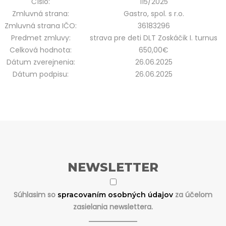
Číslo:
115/2025
Zmluvná strana:
Gastro, spol. s r.o.
Zmluvná strana IČO:
36183296
Predmet zmluvy:
strava pre deti DLT Zoskáčik I. turnus
Celková hodnota:
650,00€
Dátum zverejnenia:
26.06.2025
Dátum podpisu:
26.06.2025
NEWSLETTER
Súhlasim so
za účelom
spracovaním osobných údajov
zasielania newslettera.