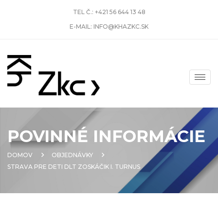
TEL Č.:
+421 56 644 13 48
E-MAIL:
INFO@KHAZKC.SK
POVINNÉ INFORMÁCIE
DOMOV
OBJEDNÁVKY
STRAVA PRE DETI DLT ZOSKÁČIK I. TURNUS