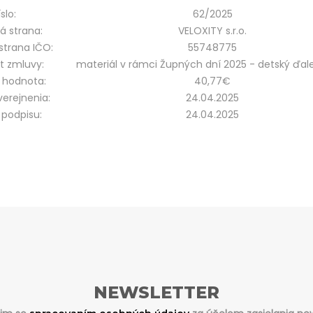
slo:
62/2025
á strana:
VELOXITY s.r.o.
strana IČO:
55748775
t zmluvy:
materiál v rámci Župných dní 2025 - detský ďal
 hodnota:
40,77€
erejnenia:
24.04.2025
podpisu:
24.04.2025
NEWSLETTER