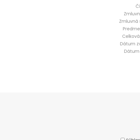
Čí
Zmluvn
Zmluvná 
Predme
Celková
Dátum zv
Dátum 