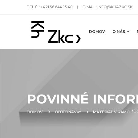
TEL Č.:
+421 56 644 13 48
E-MAIL:
INFO@KHAZKC.SK
DOMOV
O NÁS
POVINNÉ INFOR
DOMOV
OBJEDNÁVKY
MATERIÁL V RÁMCI ŽU