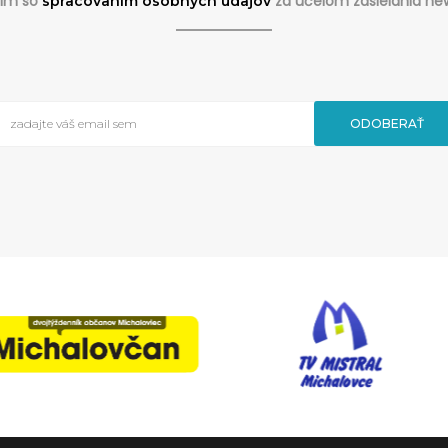
sim so
za účelom zasielania new
spracovaním osobných údajov
ODOBERAŤ