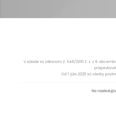
V súlade so zákonom č. 546/2010 Z. z. z 9. decembra
príspevkové
Od 1. júla 2025 sú všetky pov
Na nasledujú