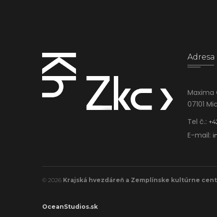
Adresa
Maxima 
07101 Mi
Tel č.:
+4
E-mail:
i
© 2026
Krajská hvezdáreň a Zemplínske kultúrne cen
OceanStudios.sk