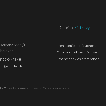
Užitočné
Odkazy
Gorkého 2955/1,
Prehlásenie o prístupnosti
chalovce
Ochrana osobných údajov
Zmeniť cookies preferencie
21 56 644 13 48
nfo@khazkc.sk
trum
• Všetky práva vyhradené • Vytvorené pomocou