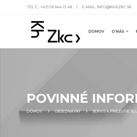
TEL Č.:
+421 56 644 13 48
E-MAIL:
INFO@KHAZKC.SK
DOMOV
O NÁS
POVINNÉ INFOR
DOMOV
OBJEDNÁVKY
SERVIS A PREZUTIE S