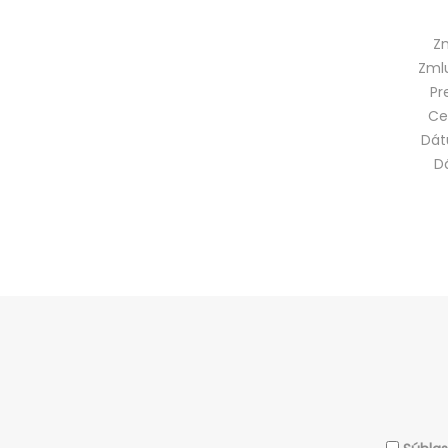
Zm
Zmlu
Pr
Ce
Dát
D