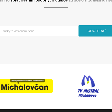
sim so
za účelom zasielania new
spracovaním osobných údajov
ODOBERAŤ