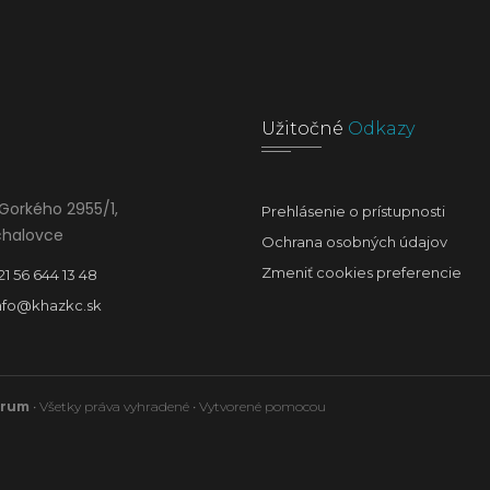
Užitočné
Odkazy
Gorkého 2955/1,
Prehlásenie o prístupnosti
chalovce
Ochrana osobných údajov
Zmeniť cookies preferencie
21 56 644 13 48
nfo@khazkc.sk
trum
• Všetky práva vyhradené • Vytvorené pomocou