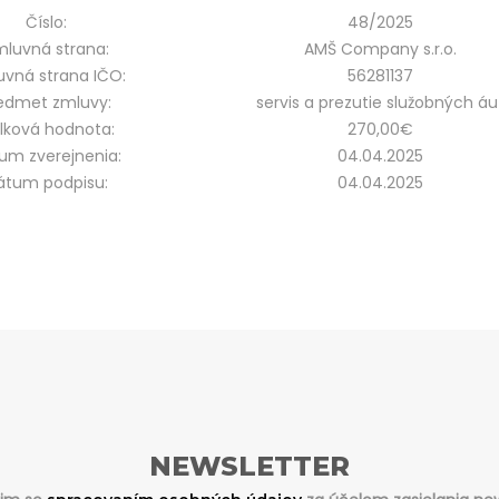
Číslo:
48/2025
luvná strana:
AMŠ Company s.r.o.
vná strana IČO:
56281137
edmet zmluvy:
servis a prezutie služobných áu
lková hodnota:
270,00€
um zverejnenia:
04.04.2025
átum podpisu:
04.04.2025
NEWSLETTER