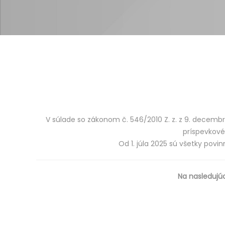
V súlade so zákonom č. 546/2010 Z. z. z 9. decembra
príspevkové
Od 1. júla 2025 sú všetky pov
Na nasledujú