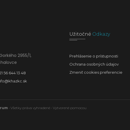
Užitočné
Odkazy
Gorkého 2955/1,
Prehlásenie o prístupnosti
chalovce
Ochrana osobných údajov
Zmeniť cookies preferencie
21 56 644 13 48
nfo@khazkc.sk
trum
• Všetky práva vyhradené • Vytvorené pomocou