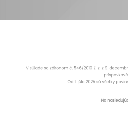
V súlade so zákonom č. 546/2010 Z. z. z 9. decembra
príspevkové
Od 1. júla 2025 sú všetky pov
Na nasledujú