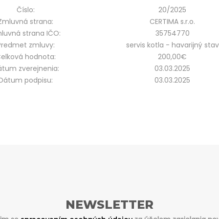
Číslo:
20/2025
Zmluvná strana:
CERTIMA s.r.o.
luvná strana IČO:
35754770
Predmet zmluvy:
servis kotla - havarijný stav
elková hodnota:
200,00€
tum zverejnenia:
03.03.2025
Dátum podpisu:
03.03.2025
NEWSLETTER