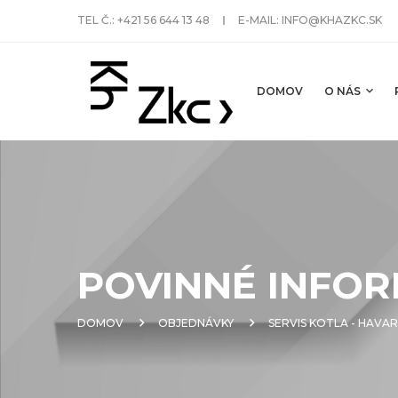
TEL Č.:
+421 56 644 13 48
E-MAIL:
INFO@KHAZKC.SK
DOMOV
O NÁS
POVINNÉ INFOR
DOMOV
OBJEDNÁVKY
SERVIS KOTLA - HAVAR