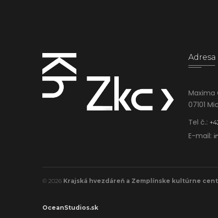
Adresa
Maxima 
07101 Mi
Tel č.:
+4
E-mail:
i
© 2026
Krajská hvezdáreň a Zemplínske kultúrne cen
OceanStudios.sk