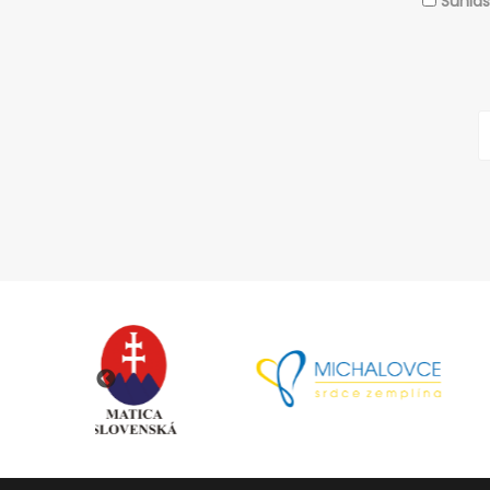
Súhla