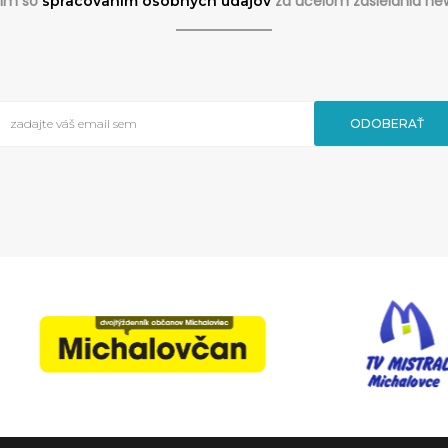
sim so
za účelom zasielania new
spracovaním osobných údajov
ODOBERAŤ