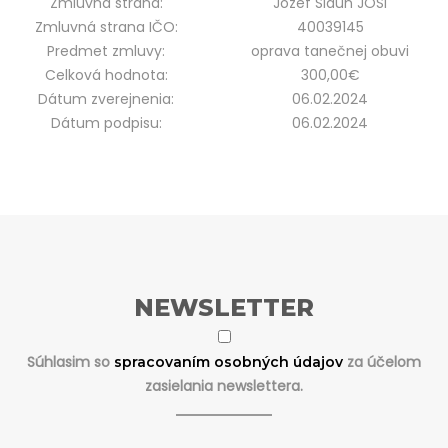
Zmluvná strana:
Jozef Sidun JOSI
Zmluvná strana IČO:
40039145
Predmet zmluvy:
oprava tanečnej obuvi
Celková hodnota:
300,00€
Dátum zverejnenia:
06.02.2024
Dátum podpisu:
06.02.2024
NEWSLETTER
Súhlasim so
za účelom
spracovaním osobných údajov
zasielania newslettera.