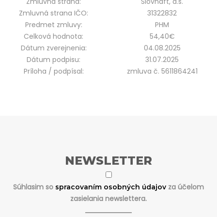
Zmluvná strana:
Slovnaft, a.s.
Zmluvná strana IČO:
31322832
Predmet zmluvy:
PHM
Celková hodnota:
54,40€
Dátum zverejnenia:
04.08.2025
Dátum podpisu:
31.07.2025
Príloha / podpísal:
zmluva č. 5611864241
NEWSLETTER
Súhlasim so
za účelom
spracovaním osobných údajov
zasielania newslettera.