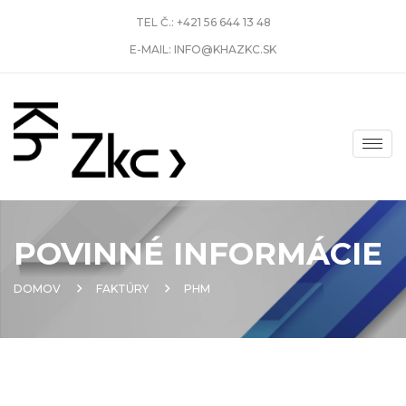
TEL Č.:
+421 56 644 13 48
E-MAIL:
INFO@KHAZKC.SK
POVINNÉ INFORMÁCIE
DOMOV
FAKTÚRY
PHM