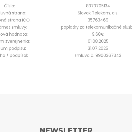
Číslo:
8373705134
uvná strana:
Slovak Telekom, a.s.
ná strana IČO:
35763469
dmet zmluvy:
poplatky za telekomunikačné služ
ková hodnota:
9,68€
m zverejnenia:
01.08.2025
tum podpisu:
31.07.2025
oha / podpísal:
zmluva č. 9900367343
NEWSLETTER