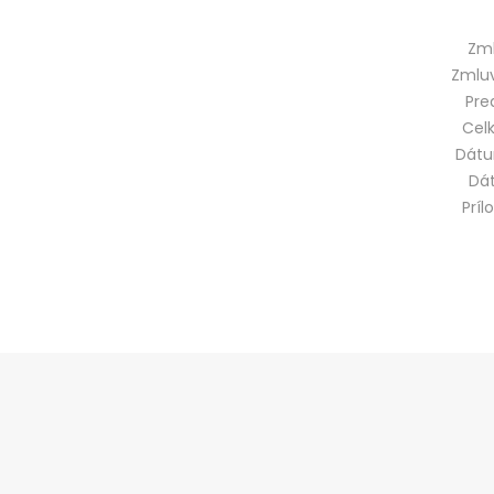
Zml
Zmluv
Pre
Cel
Dátu
Dá
Príl