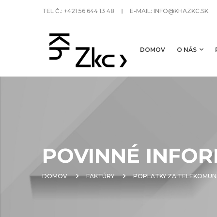
TEL Č.:
+421 56 644 13 48
E-MAIL:
INFO@KHAZKC.SK
DOMOV
O NÁS
POVINNÉ INFOR
DOMOV
FAKTÚRY
POPLATKY ZA TELEKOMUNI