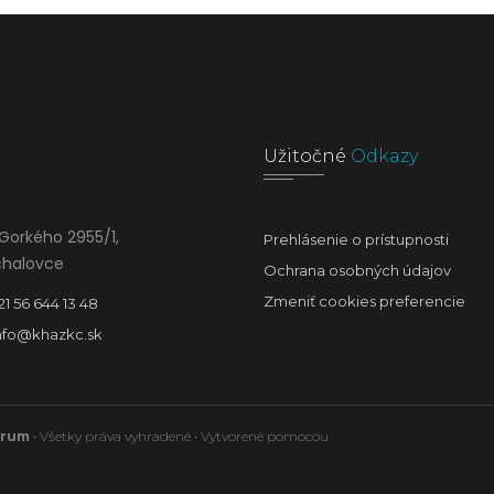
Užitočné
Odkazy
Gorkého 2955/1,
Prehlásenie o prístupnosti
chalovce
Ochrana osobných údajov
Zmeniť cookies preferencie
21 56 644 13 48
nfo@khazkc.sk
trum
• Všetky práva vyhradené • Vytvorené pomocou