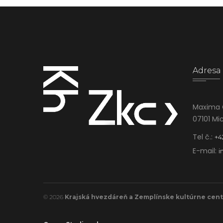
Adresa
Maxima 
07101 Mi
Tel č.:
+4
E-mail:
i
© 2026
Krajská hvezdáreň a Zemplínske kultúrne cen