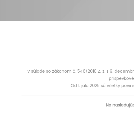
V súlade so zákonom č. 546/2010 Z. z. z 9. decembra
príspevkové
Od 1. júla 2025 sú všetky pov
Na nasledujú