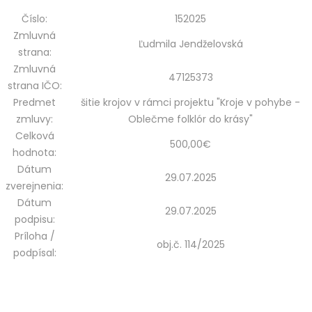
Číslo:
152025
Zmluvná
Ľudmila Jendželovská
strana:
Zmluvná
47125373
strana IČO:
Predmet
šitie krojov v rámci projektu "Kroje v pohybe -
zmluvy:
Oblečme folklór do krásy"
Celková
500,00€
hodnota:
Dátum
29.07.2025
zverejnenia:
Dátum
29.07.2025
podpisu:
Príloha /
obj.č. 114/2025
podpísal: