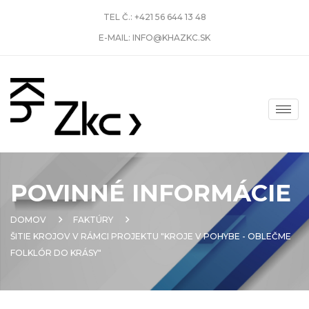
TEL Č.:
+421 56 644 13 48
E-MAIL:
INFO@KHAZKC.SK
POVINNÉ INFORMÁCIE
DOMOV
FAKTÚRY
ŠITIE KROJOV V RÁMCI PROJEKTU "KROJE V POHYBE - OBLEČME
FOLKLÓR DO KRÁSY"