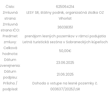
Číslo:
625064214
Zmluvná
LESY SR, štátny podnik, organizačná zložka OZ
strana:
Vihorlat
Zmluvná
36038351
strana IČO:
Predmet
prenájom lesných pozemkov v rámci podujatia
zmluvy:
Letná turistická sezóna v Sobraneckých kúpeľoch
Celková
50,00€
hodnota:
Dátum
23.06.2025
zverejnenia:
Dátum
21.06.2025
podpisu:
Príloha /
Dohoda o vstupe na lesné pozemky č.
podpísal:
003637/2025/LSR