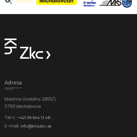
Adresa
Maxima Gorkého 2955/1,
07101 Michalovce
Tel č.:
+421 56 644 13 48
E-mail:
info@khazkc.sk