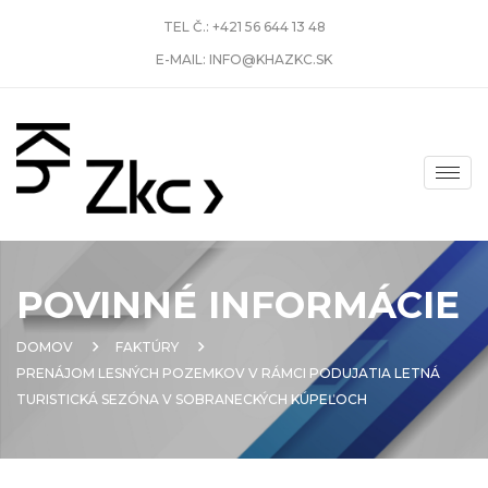
TEL Č.:
+421 56 644 13 48
E-MAIL:
INFO@KHAZKC.SK
POVINNÉ INFORMÁCIE
DOMOV
FAKTÚRY
PRENÁJOM LESNÝCH POZEMKOV V RÁMCI PODUJATIA LETNÁ
TURISTICKÁ SEZÓNA V SOBRANECKÝCH KÚPEĽOCH