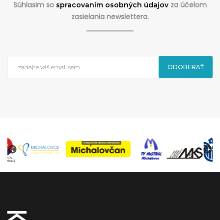
Súhlasim so
za účelom
spracovaním osobných údajov
zasielania newslettera.
ODOBERAŤ