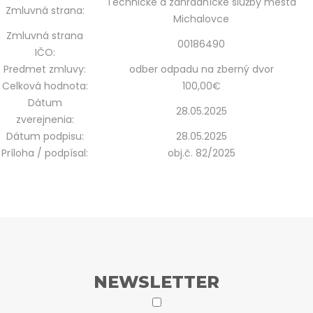
Technické a záhradnícke služby mesta
Zmluvná strana:
Michalovce
Zmluvná strana
00186490
IČO:
Predmet zmluvy:
odber odpadu na zberný dvor
Celková hodnota:
100,00€
Dátum
28.05.2025
zverejnenia:
Dátum podpisu:
28.05.2025
Príloha / podpísal:
obj.č. 82/2025
NEWSLETTER