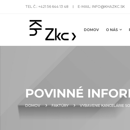
TEL Č.:
+421 56 644 13 48
E-MAIL:
INFO@KHAZKC.SK
DOMOV
O NÁS
POVINNÉ INFOR
DOMOV
FAKTÚRY
VYBAVENIE KANCELÁRIE S