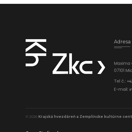
Adresa
Maxima 
07101 Mi
Tel č.:
+4
E-mail:
i
© 2026
Krajská hvezdáreň a Zemplínske kultúrne cen