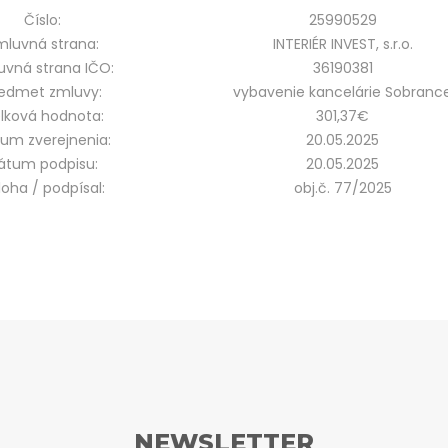
Číslo:
25990529
mluvná strana:
INTERIÉR INVEST, s.r.o.
uvná strana IČO:
36190381
edmet zmluvy:
vybavenie kancelárie Sobranc
lková hodnota:
301,37€
um zverejnenia:
20.05.2025
átum podpisu:
20.05.2025
íloha / podpísal:
obj.č. 77/2025
NEWSLETTER