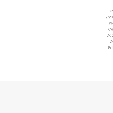
Z
Zml
Pr
Ce
Dát
D
Pr