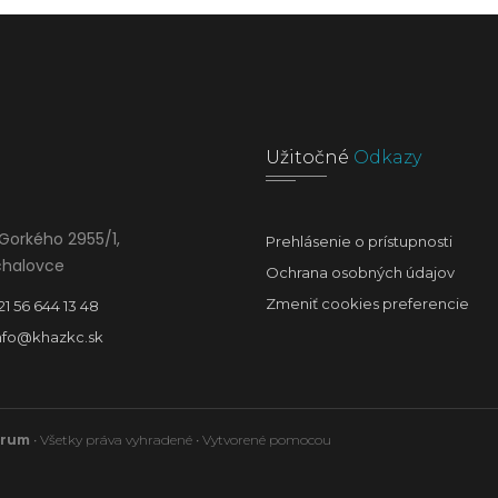
Užitočné
Odkazy
Gorkého 2955/1,
Prehlásenie o prístupnosti
chalovce
Ochrana osobných údajov
Zmeniť cookies preferencie
21 56 644 13 48
nfo@khazkc.sk
trum
• Všetky práva vyhradené • Vytvorené pomocou