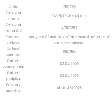
Číslo:
250755
Zmluvná
PAPIER LECHMAN s.r.o.
strana:
Zmluvná
47102357
strana IČO:
Predmet
ceny pre účastníkov súťaže Vesmír očami detí
zmluvy:
okres Michalovce
Celková
199,25€
hodnota:
Dátum
03.04.2025
zverejnenia:
Dátum
03.04.2025
podpisu:
Príloha /
obj.č. 46/2025
podpísal: