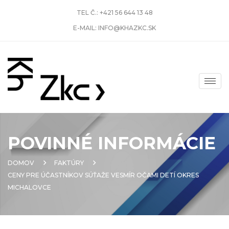
TEL Č.:
+421 56 644 13 48
E-MAIL:
INFO@KHAZKC.SK
POVINNÉ INFORMÁCIE
DOMOV
FAKTÚRY
CENY PRE ÚČASTNÍKOV SÚŤAŽE VESMÍR OČAMI DETÍ OKRES
MICHALOVCE