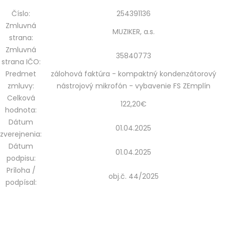
Číslo:
254391136
Zmluvná
MUZIKER, a.s.
strana:
Zmluvná
35840773
strana IČO:
Predmet
zálohová faktúra - kompaktný kondenzátorový
zmluvy:
nástrojový mikrofón - vybavenie FS ZEmplín
Celková
122,20€
hodnota:
Dátum
01.04.2025
zverejnenia:
Dátum
01.04.2025
podpisu:
Príloha /
obj.č. 44/2025
podpísal: