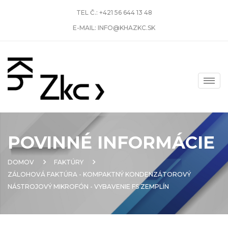
TEL Č.:
+421 56 644 13 48
E-MAIL:
INFO@KHAZKC.SK
POVINNÉ INFORMÁCIE
DOMOV
FAKTÚRY
ZÁLOHOVÁ FAKTÚRA - KOMPAKTNÝ KONDENZÁTOROVÝ
NÁSTROJOVÝ MIKROFÓN - VYBAVENIE FS ZEMPLÍN